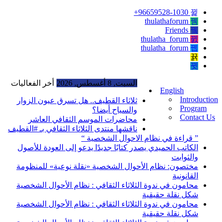
96659528-1030+
thulathaforum
Friends
thulatha_forum
thulatha_forum
السبت, 8 أغسطس, 2026
أخر الفعاليات
English
Introduction
ثلاثاء القطيف.. هل تسرق عيون الزوار
Program
والسياح أيضا؟
Contact Us
محاضرات الموسم الثقافي العاشر
ناقشها منتدى الثلاثاء الثقافي بـ #القطيف
” قراءة في نظام الاحوال الشخصية “
الكاتب الحميدي يصدر كتابًا جديدًا يدعو إلى العودة للأصول
والثوابت
مختصون: نظام الأحوال الشخصية «نقلة نوعية» للمنظومة
القانونية
محامون في ندوة الثلاثاء الثقافي : نظام الأحوال الشخصية
شكل نقلة حقيقية
محامون في ندوة الثلاثاء الثقافي : نظام الأحوال الشخصية
شكل نقلة حقيقية