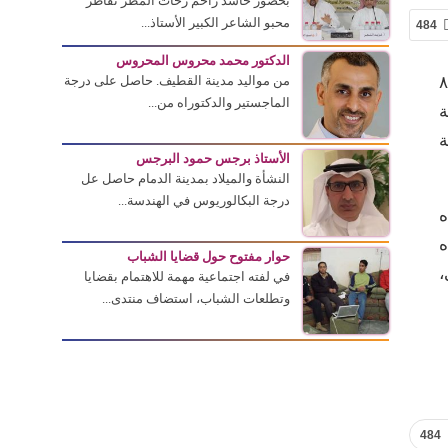
بحضور حاشد زاحم زخات المطر تقاطر
محبو الشاعر الكبير الأستاذ...
484
الدكتور محمد محروس المحروس
ء الثقافي بمحافظة القطيف غداً، باليوم الوطني الـ ٨٩
من مواليد مدينة القطيف. حاصل على درجة
الماجستير والدكتوراه من...
ة
ة
الأستاذ برجس حمود البرجس
النشأة والميلاد بمدينة الدمام حاصل عل
درجة البكالوريوس في الهندسة...
ه
ه
حوار مفتوح حول قضايا الشباب
،
في لفته اجتماعية مهمة للاهتمام بقضايا
وتطلعات الشباب، استضاف منتدى...
484