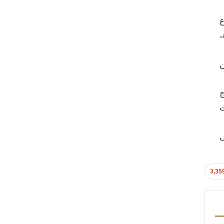
ع
،
ن
ج
ت
ى
3,35