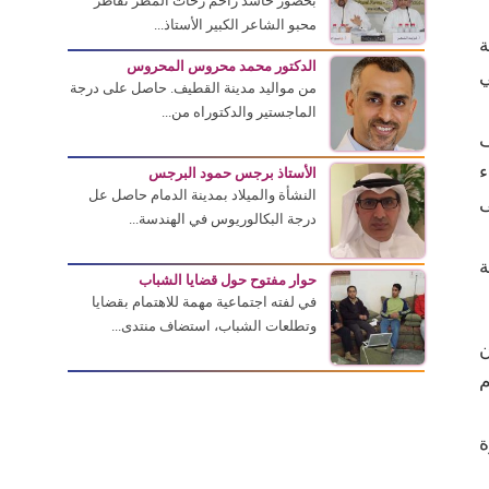
بحضور حاشد زاحم زخات المطر تقاطر
محبو الشاعر الكبير الأستاذ...
ة
الدكتور محمد محروس المحروس
ي
من مواليد مدينة القطيف. حاصل على درجة
الماجستير والدكتوراه من...
ف
ء
الأستاذ برجس حمود البرجس
النشأة والميلاد بمدينة الدمام حاصل عل
ى
درجة البكالوريوس في الهندسة...
ة
حوار مفتوح حول قضايا الشباب
في لفته اجتماعية مهمة للاهتمام بقضايا
وتطلعات الشباب، استضاف منتدى...
ن
م
رة