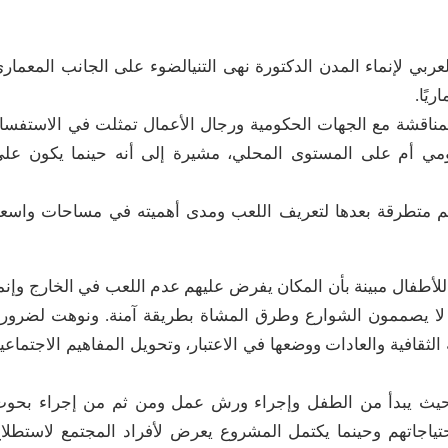
عربي لإنماء المدن الدكتورة نهى التنيالضوء على الجانب المعمار
يًا.
لمناقشة مع الجهات الحكومية ورجال الأعمال تمثلت في الاستفسا
مي أم على المستوى المحلي، مشيرة إلى أنه حينما يكون عل
م متطرقة بعدها لتعريف اللعب ومدى أهميته في مساحات واسع
أطفال مبينة بأن المكان يفرض عليهم عدم اللعب في الخارج وإنم
لا يصممون الشوارع وطرق المشاة بطريقة آمنة. ونوهت لضرور
قافية والعادات ووضعها في الاعتبار، وتحويل المفاهيم الاجتماعي
 حيث يبدأ من الطفل وإجراء ورش عمل ومن ثم من إجراء بحو
تياجاتهم وحينما يكتمل المشروع يعرض لأفراد المجتمع لاستطلا