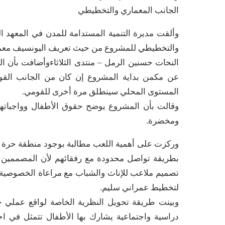
الجانب المعماري والتخطيطي
وألقت مديرة التنمية المستدامة للمدن في المعهد ال
والتخطيطي للمشروع من حيث تعريف اليونسيف معمار
النحات حسنين الرمل – منتدى الثلاثاءوأضافت بأن ا
عن مكمن بداية المشروع إن كان من الجانب القو
المستوى المحلي سينطلق مرة أخرى للقومي.
وقالت بأن المشروع يوضح حقوق الأطفال وواجباته
ومخضرة.
وركزت على أهمية اللعب مطالبة بوجود منطقة حرة لل
بطريقة تواصل محدودة مع رفقائهم لأن المصممين 
تصميم ملاعب للإناث والشباب مع مراعاة الخصوصية الث
لتخطيط عمراني سليم.
وبينت طريقة تحويل النظرية الخاصة لواقع عملي
دراسية واجتماعية يشارك بها الأطفال تتمثل في اح