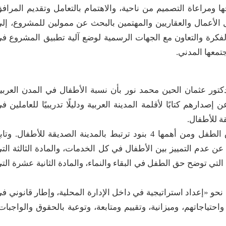
ومراعاة التصميم من ناحية، والاهتمام بالتعامل وتقديم المراف
لأعمال والعقاريين والمهتمين بالبحث عن ممولين للمشروع، إل
الفكرة والتعاون مع الجهات الرسمية لوضع آلية تطبيق المشروع ف
تمعها المدني.
كتور عثمان الحين محمد نور بأن نسبة الأطفال في المدن العربي
ن ال 18 عامًا. وتحدث عن إصدارهم كتابًا لأقلمة المدينة العربية ودليلًا تدريبيًا للعاملين ف
ة للأطفال.
وقال بأن أساس المفهوم يستند على اتفاقية حقوق الطفل ومن أهمها 4 بنود ترتبط بالمدينة الصديقة للأطفال. وت
عن عدم التمييز بين الأطفال في كل الخدمات، والمادة الثالثة الت
ي توضح حق الطفل في البقاء والنماء، والمادة الثانية عشرة الت
لى نحو «إعداد استراتيجية في داخل الإدارة المحلية، وإطار قانوني ف
حتياجاتهم، وميزانية، وتقييم ومتابعة، وتوعية بالحقوق والواجبات