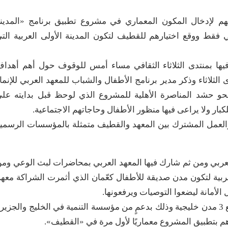
هم لإدخال المكون المعماري في مشروع تطبيق برنامج «المدين
ي فقط ووقع اختيارهم للقطيف لتكون المدينة الأولى العربية الت
يها بمنتدى الثلاثاء الثقافي مساء أمس للوقوف حول أهم أهدا
الثلاثاء وذكر مدير برنامج الأطفال والشباب للمعهد العربي للإنما
ا نحو حشد المناصرة الأهلية للمشروع الذي لوحظ قبل بدايته عل
بار ولا يراعى فيها منظور الأطفال وحاجاتهم الاجتماعية.
العمل المشترك بين المعهد والقطيف متمثلة بالمؤسسات الرسمي
 العربي ومن ثم شارك فيها المعهد العربي بمحاضرات لبث الوعي وم
ربية لتكون مدن صديقة للأطفال كعّمان الذي أثمرت الشراكة معه
أمانة ليضعوا التوصيات ويرفعونها.
وأفاد لعملهم الآن في الجانب الاجتماعي للمشروع مع 3 مدن خليجية وذلك بدعمٍ من مؤسسة التنمية في الخليج والجزي
م بتطبيق المشروع معماريًا لأول مرة في «القطيف».