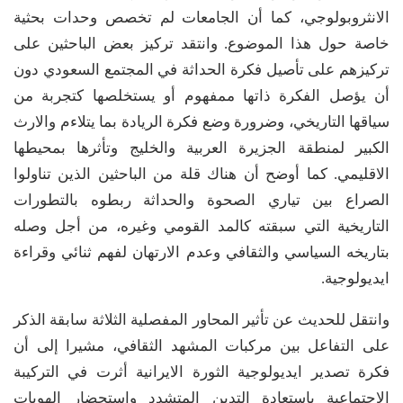
الانثروبولوجي، كما أن الجامعات لم تخصص وحدات بحثية
خاصة حول هذا الموضوع. وانتقد تركيز بعض الباحثين على
تركيزهم على تأصيل فكرة الحداثة في المجتمع السعودي دون
أن يؤصل الفكرة ذاتها ممفهوم أو يستخلصها كتجربة من
سياقها التاريخي، وضرورة وضع فكرة الريادة بما يتلاءم والارث
الكبير لمنطقة الجزيرة العربية والخليج وتأثرها بمحيطها
الاقليمي. كما أوضح أن هناك قلة من الباحثين الذين تناولوا
الصراع بين تياري الصحوة والحداثة ربطوه بالتطورات
التاريخية التي سبقته كالمد القومي وغيره، من أجل وصله
بتاريخه السياسي والثقافي وعدم الارتهان لفهم ثنائي وقراءة
ايديولوجية.
وانتقل للحديث عن تأثير المحاور المفصلية الثلاثة سابقة الذكر
على التفاعل بين مركبات المشهد الثقافي، مشيرا إلى أن
فكرة تصدير ايديولوجية الثورة الايرانية أثرت في التركيبة
الاجتماعية باستعادة التدين المتشدد واستحضار الهويات