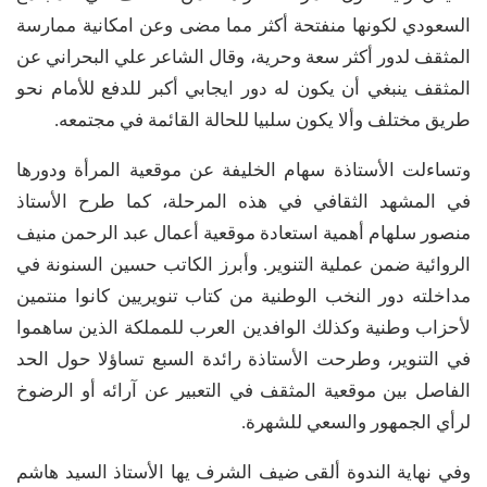
السعودي لكونها منفتحة أكثر مما مضى وعن امكانية ممارسة
المثقف لدور أكثر سعة وحرية، وقال الشاعر علي البحراني عن
المثقف ينبغي أن يكون له دور ايجابي أكبر للدفع للأمام نحو
طريق مختلف وألا يكون سلبيا للحالة القائمة في مجتمعه.
وتساءلت الأستاذة سهام الخليفة عن موقعية المرأة ودورها
في المشهد الثقافي في هذه المرحلة، كما طرح الأستاذ
منصور سلهام أهمية استعادة موقعية أعمال عبد الرحمن منيف
الروائية ضمن عملية التنوير. وأبرز الكاتب حسين السنونة في
مداخلته دور النخب الوطنية من كتاب تنويريين كانوا منتمين
لأحزاب وطنية وكذلك الوافدين العرب للمملكة الذين ساهموا
في التنوير، وطرحت الأستاذة رائدة السبع تساؤلا حول الحد
الفاصل بين موقعية المثقف في التعبير عن آرائه أو الرضوخ
لرأي الجمهور والسعي للشهرة.
وفي نهاية الندوة ألقى ضيف الشرف يها الأستاذ السيد هاشم