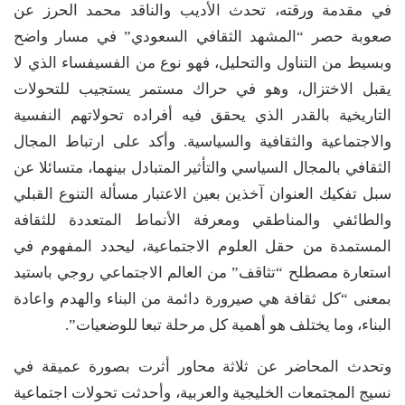
في مقدمة ورقته، تحدث الأديب والناقد محمد الحرز عن
صعوبة حصر “المشهد الثقافي السعودي” في مسار واضح
وبسيط من التناول والتحليل، فهو نوع من الفسيفساء الذي لا
يقبل الاختزال، وهو في حراك مستمر يستجيب للتحولات
التاريخية بالقدر الذي يحقق فيه أفراده تحولاتهم النفسية
والاجتماعية والثقافية والسياسية. وأكد على ارتباط المجال
الثقافي بالمجال السياسي والتأثير المتبادل بينهما، متسائلا عن
سبل تفكيك العنوان آخذين بعين الاعتبار مسألة التنوع القبلي
والطائفي والمناطقي ومعرفة الأنماط المتعددة للثقافة
المستمدة من حقل العلوم الاجتماعية، ليحدد المفهوم في
استعارة مصطلح “تثاقف” من العالم الاجتماعي روجي باستيد
بمعنى “كل ثقافة هي صيرورة دائمة من البناء والهدم واعادة
البناء، وما يختلف هو أهمية كل مرحلة تبعا للوضعيات”.
وتحدث المحاضر عن ثلاثة محاور أثرت بصورة عميقة في
نسيج المجتمعات الخليجية والعربية، وأحدثت تحولات اجتماعية