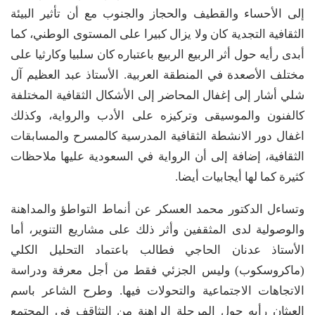
إلى الأحساء والقطيف والحجاز والجنوب مع أن تأثير البيئة
الثقافية التجدية كان ولا يزال كبيرا على المستوى الوطني، كما
أبدى رأيه حول أثر الربيع الربيع باعتباره كان سلبيا وكارثيا على
مختلف الأصعدة في المنطقة العربية. الأستاذ عبد العظيم آل
شلي أشار إلى إغفال المحاضر إلى الأشكال الثقافية المختلفة
كالفنون والموسيقى وتركيزه على الأدب والرواية، وكذلك
اغفال دور الانشطة الثقافية المدرسية كالمسرح والمسابقات
الثقافية، إضافة إلى أن الرواية في السعودية عليها ملاحظات
كثيرة كما لها أيجابيات أيضا.
وتساءل الدكتور محمد العسكر عن أنماط التواطؤ والمداهنة
والوصولية لدى المثقفين وأثر ذلك على مشاريع التنوير، أما
الأستاذ عدنان الحاجي فطالب باعتماد التحليل الكلي
(ماكروسكوب) وليس الجزئي فقط من أجل معرفة ودراسة
الاتجاهات الاجتماعية والتحولات فيها. وطرح الشاعر باسم
العيثان رأيه حول المرحلة الراهنة من التثاقف في المجتمع