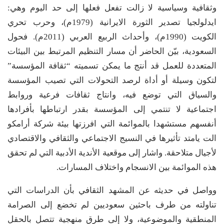
وثقافية وسياسية لا زالت تفعل فعلها إلى حد اليوم وهي:
ايدلولجيا تصدير الثورة الايرانية (1979م)، وحرب تحري
الكويت (1990م)، وأحداث الربيع العربي (2011م). فحول
السعودية، بيّن الحاضر أن مسار التنظيم المرتبط بين البيئات
المتعددة للعمل قد أنتج ما يمكن تسميته “ثقافة المؤسسة”
لتكون وسيلة أو أداة لرصد التحولات التي تصيب المؤسسة
والسياق التي توضع فيه، وانتاج ثقافات فرعية وروابط
اجتماعية لا تنتمي إلى المؤسسة بقدر ارتباطها بأفرادها
أنفسهم مستشهدا بالموائمة التي افرزتها بيئة شركة أرامكو
الت يامتد تأثيرها في النسيج الاجتماعي والثقافي والاقتصادي
لأجيال متلاحقة. واشار إلى موقعية الأندية الأدبية التي لم تحقق
هذه الموائمة بين الانسجام واختلاف المسارات.
وواصل في حديثه عن المشهد الثقافي بأن الدراسات التي
تناولته من طرف باحثين سعوديين لم تخضع إلى الصرامة
المنطقية والموضوعية، ولا إلى طرق منهجية تتصل بالحقل