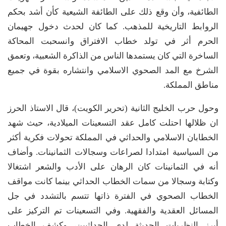
الطائفية، وأن وقع ذلك على الطائفة الشيعية كأن أشد بحكم
الروابط التاريخية للمذهب. كما كان لحدث دخول جهيمان
الحرم أثر في تولد خطاب الافتراق وانسحبت المحاكة
الساخرة التي كان يستمدها الناس من الذاكرة الشعبية، وتعمق
الشرخ مع المد الصحوي الاسلامي وانتشاره بقوة في جميع
مناطق المملكة.
وحول حرب الخليج الثانية (تحرير الكويت)، قال الاستاذ الحرز
ان ظلالها احتلت كامل عقد التسعينات الميلادية، حيث شهد
الخطابان الاسلامي والحداثي في المملكة تحولات فكرية أكثر
من السياسية امتدادا لصراعات وسجالات الثمانينات. وأضاف
أنه في الثمانينات كان الرهان على الأدب والشعر اشتغالا
وكتابة وسجالا من سمات الخطاب الحداثي بينما كانت مواقف
الخطاب الصحوي في الفترة ذاتها تتسم بالتشدد في جل
المسائل العقدية والفقهية. وفي التسعينات تم التركيز على
أبرز النظريات الحديثة لدى الحداثيين، وكشف الخطاب