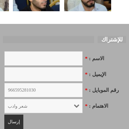
للإشتراك
الاسم :
*
الإيميل :
*
رقم الموبايل :
*
الاهتمام :
*