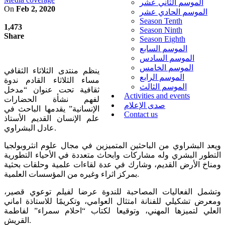
الموسم الثاني عشر
On
Feb 2, 2020
الموسم الحادي عشر
Season Tenth
1,473
Season Ninth
Share
Season Eighth
الموسم السابع
الموسم السادس
الموسم الخامس
ينظم منتدى الثلاثاء الثقافي
الموسم الرابع
مساء الثلاثاء القادم ندوة
الموسم الثالث
ثقافية تحت عنوان “مدخل
Activities and events
لفهم نشأة الحضارات
صدى الإعلام
الإنسانية” يقدمها الباحث في
Contact us
علم الإنسان القديم الأستاذ
عادل البشراوي.
ويعد البشراوي من الباحثين المتميزين في مجال علوم انثروبولجيا
التطور البشري وله مشاركات وابحاث متعددة في الأحياء التطورية
ومناخ الأرض القديم، وشارك في عدة لقاءات علمية وحلقات بحثية
بمركز اثراء وغيره من المؤسسات العلمية.
وتشمل الفعاليات المصاحبة للندوة عرضا لفيلم توعوي قصير،
ومعرض تشكيلي للفنانة امتثال العوامي، وتكريمًا للاستاذة اماني
العلي لتميزها المهني، وتوقيعا لكتاب “احلام سمراء” لفاطمة
القريش.