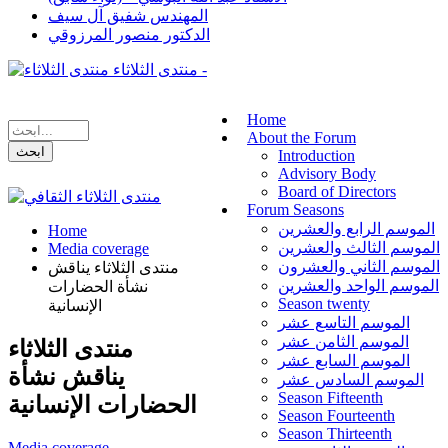
المهندس شفيق آل سيف
الدكتور منصور المرزوقي
منتدى الثلاثاء -
Home
About the Forum
Introduction
Advisory Body
Board of Directors
Forum Seasons
الموسم الرابع والعشرين
Home
الموسم الثالث والعشرين
Media coverage
الموسم الثاني والعشرون
منتدى الثلاثاء يناقش
الموسم الواحد والعشرين
نشأة الحضارات
Season twenty
الإنسانية
الموسم التاسع عشر
الموسم الثامن عشر
منتدى الثلاثاء
الموسم السابع عشر
يناقش نشأة
الموسم السادس عشر
Season Fifteenth
الحضارات الإنسانية
Season Fourteenth
Season Thirteenth
Media coverage