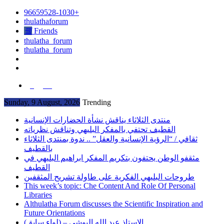
96659528-1030+
thulathaforum
Friends
thulatha_forum
thulatha_forum
العربية
Sunday, 9 August, 2026
Trending
منتدى الثلاثاء يناقش نشأة الحضارات الإنسانية
القطيف تحتفي بالمفكر البليهي وتناقش نظرياته
ثقافي / “الرؤية الإنسانية والعقل” .. ندوة بمنتدى الثلاثاء
بالقطيف
مثقفو الوطن يحتفون بتكريم المفكر ابراهيم البليهي في
القطيف
طروحات البليهي الفكرية على طاولة تشريح المثقفين
This week’s topic: Che Content And Role Of Personal
Libraries
Althulatha Forum discusses the Scientific Inspiration and
Future Orientations
الاستاذ عبد الله البوشي – (لواء سابق)