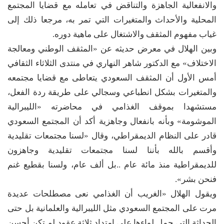
والانفعالية الجاهزة والتناقض في تعامله مع قضايا المجتمع
المحلية والأحداث والمتغيرات التي تمر به، مرجعا ذلك إلى
غياب مفهوم المثقف والاشتغال على ماهية دوره.
وبين الهلال في معرض حديثه عن «المثقف الوطني ومعالجة
الاختلاف» مع الدكتور شاهر النهاري في منتدى الثلاثاء الثقافي
أمس الأول أن المثقف السعودي يتعاطى مع قضايا مجتمعه
والمتغيرات بشكل انطباعي وسجالي على طريقة ردة الفعل،
مستشهدا بموقف الغذامي في محاضرته «الليبرالية
الموشومة» وبأنه بانفعال وجاهزية أكد أن المجتمع السعودي
قادر على النظام الديمقراطي، وقال «لسنا مجتمعات تقليدية
وأقسم بالله بأننا لسنا مجتمعات تقليدية وجاهزون
للديمقراطية منذ مائة عام ..بل ألف عام، ولسنا بقطيع غنم
فنحن بشر».
ويقول الهلال «الغريب أن الغذامي نعى مصطلحات عديدة
مرت على المجتمع السعودي مثل الليبرالية والعلمانية بل حتى
الحداثة التي حمل لواءها على امتداد ثلاثة عقود لم تكن أحسن