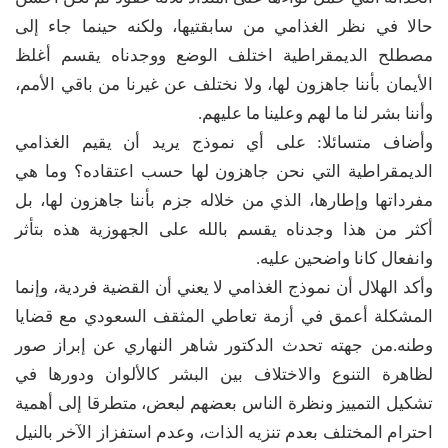
حالا في نظر الغذامي من سابقتيها، ولكنه حينما جاء إلى
مصطلح الديمقراطية اختلف الوضع ووجدناه يقسم أغلظ
الأيمان بأننا جاهزون لها، ولا نختلف عن غيرنا من باقي الأمم،
وأننا بشر لنا ما لهم وعلينا ما عليهم.
وأضاف متسائلا: على أي نموذج يريد أن يقيم الغذامي
الديمقراطية التي نحن جاهزون لها حسب اعتقاده؟ وما هي
مفرداتها وإطارها، الذي من خلاله جزم بأننا جاهزون لها، بل
أكثر من هذا وجدناه يقسم بالله على الجهوزية هذه بتأثر
وانفعال كانا واضحين عليه.
وأكد الهلال أن نموذج الغذامي لا يعني أن القضية فردية، وإنما
المشكلة أعمق في أزمة تعاطي المثقف السعودي مع قضايا
وطنه.من جهته تحدث الدكتور شاهر النهاري عن إبراز صور
لظاهرة التنوع والاختلاف بين البشر كالألوان ودورها في
تشكيل التمييز ونظرة الناس بعضهم لبعض، متطرقا إلى أهمية
احترام المختلف بعدم تنزيه الذات، وعدم استفزاز الآخر بالنيل