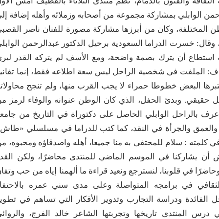
فة والفنون بالدمام، نظم منتدى الثلاثاء بالقطيف أمس الأو
حمن الوابلي بمشاركة مجموعة من أصحابه وزملائه وأهله إضافة إل
ن المختلفة، وكان من أبرزها مشاركة مصورة للفنان ناصر القصب
ال: خسرت الدراما السعودية برحيل الدكتور عبدالرحمن الوابل
 أنه استطاع أن يترك بصمة واضحة، ومع الأسف لم يتركه القدر لير
ف: الملفت في شخصية الراحل ليس سعة اطلاعه فقط، إنما تفاني
رها البعض خطوطا حمراء لا يجب القرب منها، ولم تنجح محاولاتن
ضل حقيقي. وبدئ الحفل، الذي كان الوطن عنوانه والوفاء لرمز م
 عرف بالراحل الوابلي الحاصل على دكتوراة في التاريخ من جامع
والعمق والجرأة في النقد، كما كتب للدراما في مسلسلي «طاش
ي كلمته : سلام للمحتفى به منا جميعا، أهله واصدقاؤه ومحبوه، م
 أن يشاركنا في الموسم الماضي للمنتدى محاضرًا، ولكن القد
وحاضرًا في قلوبنا، لنسترجع ونعيد قراءة ما ألهمنا إياه من حب وتفان
الثقافي في برامجه المتواصلة وعلى مدى سني عمره بالاحتفا
 الفائدة ودراسة التجارب وتدوير الأفكار التي تساهم في تطوي
درس المنتدى تاريخها وتجربتها الشاعر خالد الفرج، والروائ