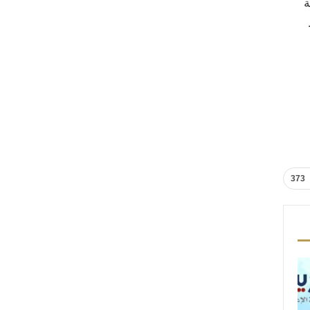
ة
373