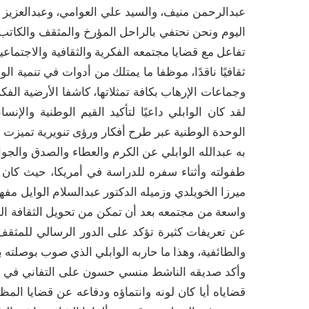
عبدالرحمن منيف، والسيد علي العوامي، وعبدالعزيز ا
اليوم ونحن نحتفي بالراحل المؤرخ والمثقف والكاتب ا
تفاعل مع قضايا مجتمعه الفكرية والثقافية والاجتماعي
ثقافيًا ناقدًا، موظفا ما يمتلك من أدوات في تنمية 
وجماعات الإرهاب بكافة تمثلاتها، كاشفا الأرضية الفك
لقد كان الوابلي داعيًا لتأكيد القيم الوطنية وال
الوحدة الوطنية عبر طرح أفكار ورؤى تنويرية تميز
به عبدالله الوابلي عن الكرم والعطاء والصدق والجو
طفولته وأثناء سفره للدراسة في أمريكا، حيث كان 
ميرزا الخويلدي وزميله الدكتور عبدالسلام الوايل مف
واسعة من مجتمعه بعد أن تمكن من تحويل الثقافة الن
عن تعريفات كثيرة تؤكد على الدور الرسالي للمثق
والطائفية، وهذا ما حاربه الوابلي الذي صوب بوصلته ب
وأكد صديقه الناشط منسي حسون على التفاني في ال
قضاياه أيا كان لونه وانتماؤه ودفاعه عن قضايا الم