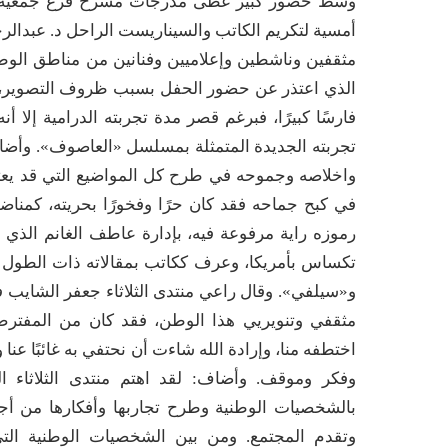
وسط حضور كبير غطى مدرجات مسرح فرع جمعية الثقا
أمسية لتكريم الكاتب والسيناريست الراحل د. عبدالر
مثقفين وناشطين وإعلاميين وفنانين من مناطق الوط
الذي اعتذر عن حضور الحفل بسبب ظروف التصوير، وق
فارسًا كبيرًا، فبرغم قصر مدة تجربته الدرامية إلا
تجربته الجديدة المتمثلة بمسلسل «العاصوف». وأضا
واخلاصه وجموحه في طرح كل المواضيع التي قد يعتب
في كبح جماحه فقد كان حرًا وفخورًا بحريته، كمنا
رموزه راية مرفوعة فيه، بإدارة عاطف الغانم الذي
تكساس بأمريكا، وعرف ككاتب بمقالاته ذات الطول 
و«سيلفي». وقال راعي منتدى الثلاثاء جعفر الشايب ف
مثقفي وتنويريي هذا الوطن، فقد كان من المفترض
اختطفه منا، وإرادة الله شاءت أن نحتفي به غائبًا عنا 
وفكر وموقف. وأضاف: لقد اهتم منتدى الثلاثاء 
بالشخصيات الوطنية وطرح تجاربها وأفكارها من أجل
وتقدم المجتمع. ومن بين الشخصيات الوطنية التي 