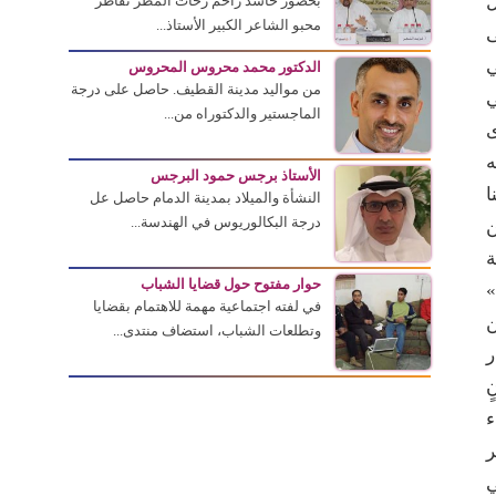
ل
بحضور حاشد زاحم زخات المطر تقاطر
محبو الشاعر الكبير الأستاذ...
ى
ي
الدكتور محمد محروس المحروس
من مواليد مدينة القطيف. حاصل على درجة
ي
الماجستير والدكتوراه من...
ى
ه
الأستاذ برجس حمود البرجس
ا
النشأة والميلاد بمدينة الدمام حاصل عل
درجة البكالوريوس في الهندسة...
ن
ة
حوار مفتوح حول قضايا الشباب
»
في لفته اجتماعية مهمة للاهتمام بقضايا
ن
وتطلعات الشباب، استضاف منتدى...
ر
ٍ
ء
ر
ي