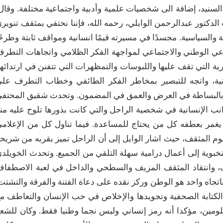
لسنيد، إضافة الى شخصيات علمية وأدبية واجتماعية مختلفة. وقال
لدكتور عبدالرحمن الوابلي، رحمه الله، فإننا نحتفي بمثقف تنوير
ة والسياسية. مجسدًا في مسيرته قيمًا انسانية ومواقف ثابتة وطرحً
الوعي الوطني والاجتماعي لمواجهة الفكر الظلامي واتجاهات التطر
رية التي تقف عليها واللبوسات والتمظهرات التي تتفنن في ارتدائها
إنسانية، واتجه للتبصير بمخاطر الفكر الطائفي وخطاب التطرف عل
ت بالبساطة في العرض والعمق في المضمون. وتحدث شقيق المحتف
انب الإنسانية في شخصية الراحل والتي كانت بذورها تلوح عليه من
يغمر بعطفه كل من يحتاج للمساعدة. فيما تناول كل من الإعلام
هوم المثقف، حيث اشار الوايل إلى أن الراحل تميز بقربه من شريح
خبوية إلى أعمال درامية سهلة التلقي من الجميع. وتحدث الخويلد
ف، وانتقاد المثقف المزيف والسطحي والداخل في لعبة الاصطفا
اتجاه واحد هو الوطن وركز نقده على دعاة الفتنة والفرقة والتشتت
كتابة الصحفية وتجويدها والإخلاص في حب الإنسان والتعاطف م
ظلومين، مؤكدا أنه رمز إنساني وليس نجما وطنيا فقط. وكان للشع