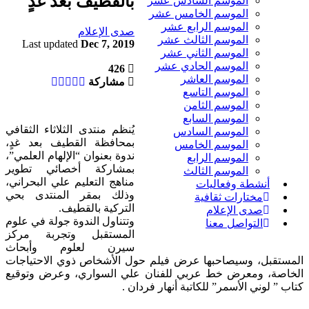
بالقطيف بعد غدٍ
الموسم السادس عشر
الموسم الخامس عشر
الموسم الرابع عشر
صدى الإعلام
الموسم الثالث عشر
Last updated
Dec 7, 2019
الموسم الثاني عشر
الموسم الحادي عشر
426
الموسم العاشر
مشاركة
الموسم التاسع
الموسم الثامن
الموسم السابع
يُنظم منتدى الثلاثاء الثقافي
الموسم السادس
بمحافظة القطيف بعد غدٍ،
الموسم الخامس
ندوة بعنوان “الإلهام العلمي”،
الموسم الرابع
بمشاركة أخصائي تطوير
الموسم الثالث
مناهج التعليم علي البحراني،
أنشطة وفعاليات
وذلك بمقر المنتدى بحي
مختارات ثقافية
التركية بالقطيف.
صدى الإعلام
وتتناول الندوة جولة في علوم
التواصل معنا
المستقبل وتجربة مركز
سيرن لعلوم وأبحاث
المستقبل، وسيصاحبها عرض فيلم حول الأشخاص ذوي الاحتياجات
الخاصة، ومعرض خط عربي للفنان علي السواري، وعرض وتوقيع
كتاب ” لوني الأسمر” للكاتبة أنهار فردان .