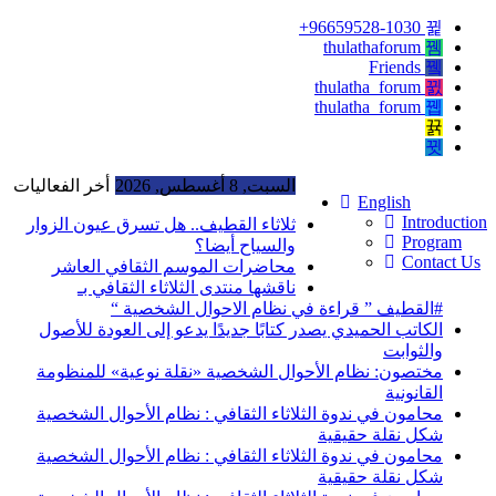
96659528-1030+
thulathaforum
Friends
thulatha_forum
thulatha_forum
السبت, 8 أغسطس, 2026
أخر الفعاليات
English
Introduction
ثلاثاء القطيف.. هل تسرق عيون الزوار
Program
والسياح أيضا؟
Contact Us
محاضرات الموسم الثقافي العاشر
ناقشها منتدى الثلاثاء الثقافي بـ
#القطيف ” قراءة في نظام الاحوال الشخصية “
الكاتب الحميدي يصدر كتابًا جديدًا يدعو إلى العودة للأصول
والثوابت
مختصون: نظام الأحوال الشخصية «نقلة نوعية» للمنظومة
القانونية
محامون في ندوة الثلاثاء الثقافي : نظام الأحوال الشخصية
شكل نقلة حقيقية
محامون في ندوة الثلاثاء الثقافي : نظام الأحوال الشخصية
شكل نقلة حقيقية