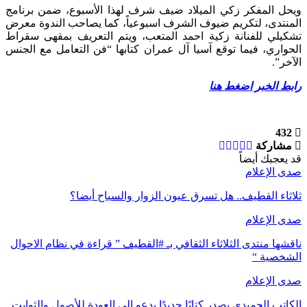
ويحل المفكر زكي الميلاد ضيف شرف لهذا الأسبوع، ضمن برنامج
المنتدى، لتكريم ضيوف الشرف اسبوعياً، كما يصاحب الندوة معرض
تشكيلي للفنانة زكية احمد المتعب، ويتم التعريف بمقهى سقراط
الحواري، فيما توقع آسيا آل عمران كتابها “فن التعامل مع الجنس
الآخر”.
رابط الخبر اضغط هنا
432
مشاركة
قد يعجبك أيضاً
صدى الإعلام
ثلاثاء القطيف.. هل تسرق عيون الزوار والسياح أيضا؟
صدى الإعلام
ناقشها منتدى الثلاثاء الثقافي بـ #القطيف ” قراءة في نظام الاحوال
الشخصية “
صدى الإعلام
الكاتب الحميدي يصدر كتابًا جديدًا يدعو إلى العودة للأصول والثوابت