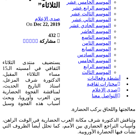
الموسم الخامس عشر
الثلاثاء”
الموسم الرابع عشر
الموسم الثالث عشر
صدى الإعلام
الموسم الثاني عشر
On
Dec 22, 2019
الموسم الحادي عشر
الموسم العاشر
432
الموسم التاسع
مشاركة
الموسم الثامن
الموسم السابع
الموسم السادس
الموسم الخامس
يستضيف منتدى الثلاثاء
الموسم الرابع
الثقافي في أمسيته الـ15
الموسم الثالث
مساء الثلاثاء المقبل،
أنشطة وفعاليات
الدكتورة شرف المزعل،
مختارات ثقافية
استاذ التاريخ الحديث،
صدى الإعلام
لمناقشة الفجوة الحضارية
التواصل معنا
بين العرب وأوروبا، وبحث
أسباب هذه الفجوة وسبل
معالجتها واللحاق بركب الحضارة.
وتناقش الدكتورة شرف مكانة العرب الحضارية في الوقت الراهن،
وأسباب التراجع الحضاري بين الأمم، كما تحلل أيضاً الظروف التي
نشأت فيها الحضارة الأوروبية.