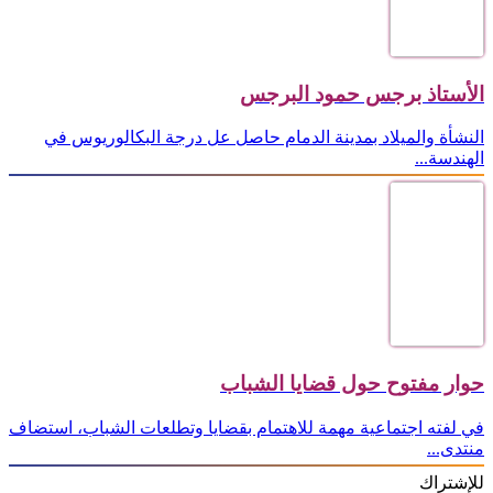
الأستاذ برجس حمود البرجس
النشأة والميلاد بمدينة الدمام حاصل عل درجة البكالوريوس في
الهندسة...
حوار مفتوح حول قضايا الشباب
في لفته اجتماعية مهمة للاهتمام بقضايا وتطلعات الشباب، استضاف
منتدى...
للإشتراك