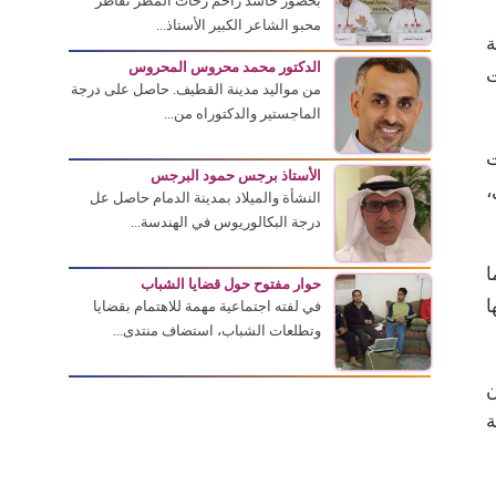
بحضور حاشد زاحم زخات المطر تقاطر
محبو الشاعر الكبير الأستاذ...
ة
الدكتور محمد محروس المحروس
ت
من مواليد مدينة القطيف. حاصل على درجة
الماجستير والدكتوراه من...
ت
الأستاذ برجس حمود البرجس
،
النشأة والميلاد بمدينة الدمام حاصل عل
درجة البكالوريوس في الهندسة...
ا
حوار مفتوح حول قضايا الشباب
ا
في لفته اجتماعية مهمة للاهتمام بقضايا
وتطلعات الشباب، استضاف منتدى...
ن
ة