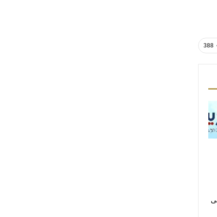
388
لى