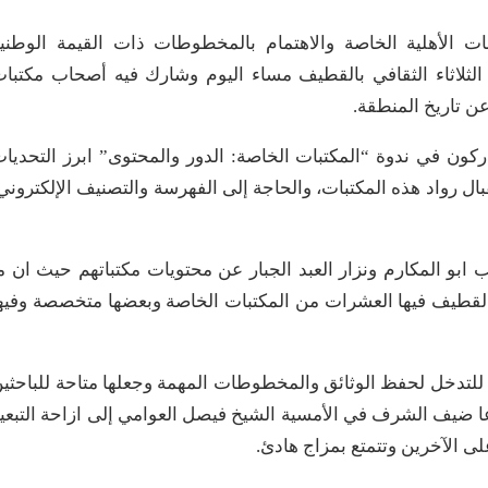
ت الأهلية الخاصة والاهتمام بالمخطوطات ذات القيمة الوطني
الثلاثاء الثقافي بالقطيف مساء اليوم وشارك فيه أصحاب مكتبا
ن تاريخ المنطقة.
ون في ندوة “المكتبات الخاصة: الدور والمحتوى” ابرز التحديا
بال رواد هذه المكتبات، والحاجة إلى الفهرسة والتصنيف الإلكتروني
ابو المكارم ونزار العبد الجبار عن محتويات مكتباتهم حيث ان م
كتاب، وان محافظة القطيف فيها العشرات من المكتبات الخاصة وبعضها متخصصة وفيه
ة للتدخل لحفظ الوثائق والمخطوطات المهمة وجعلها متاحة للباحثي
دعا ضيف الشرف في الأمسية الشيخ فيصل العوامي إلى ازاحة التبعي
لى الآخرين وتتمتع بمزاج هادئ.