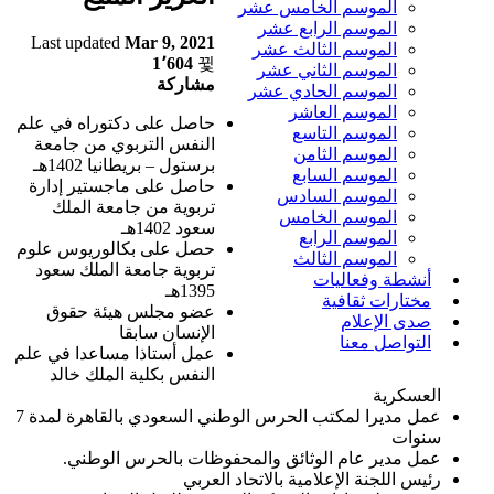
الموسم الخامس عشر
الموسم الرابع عشر
Last updated
Mar 9, 2021
الموسم الثالث عشر
1٬604
الموسم الثاني عشر
مشاركة
الموسم الحادي عشر
الموسم العاشر
حاصل على دكتوراه في علم
الموسم التاسع
النفس التربوي من جامعة
الموسم الثامن
برستول – بريطانيا 1402هـ
الموسم السابع
حاصل على ماجستير إدارة
الموسم السادس
تربوية من جامعة الملك
الموسم الخامس
سعود 1402هـ
الموسم الرابع
حصل على بكالوريوس علوم
الموسم الثالث
تربوية جامعة الملك سعود
أنشطة وفعاليات
1395هـ
مختارات ثقافية
عضو مجلس هيئة حقوق
صدى الإعلام
الإنسان سابقا
التواصل معنا
عمل أستاذا مساعدا في علم
النفس بكلية الملك خالد
العسكرية
عمل مديرا لمكتب الحرس الوطني السعودي بالقاهرة لمدة 7
سنوات
عمل مدير عام الوثائق والمحفوظات بالحرس الوطني.
رئيس اللجنة الإعلامية بالاتحاد العربي