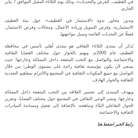
في القطيف.. الفرص والتحديات»، وذلك يوم الثلاثاء المقبل الموافق 7 يناير
الجاري.
وتدور محاور ندوة «الاستثمار في القطيف»، حول بيئة القطيف
الاستثمارية، وفرص التمويل وريادة الأعمال، ومجالات وفرص الاستثمار،
فضلًا عن التحديات القائمة وسبل مواجهتها.
يُذكر أن منتدى الثلاثاء الثقافي هو منتدى أهلي تأسس في محافظة
القطيف عام 2000م، ويهتم بالحوار حول مختلف القضايا الثقافية
والاجتماعية والتواصل مع النخب المثقفة داخل المملكة وخارجها؛ حيث
يسعى لأن يكون مؤسسة ثقافية رائدة على مستوى الوطن؛ من خلال
التواصل مع جميع المكونات الثقافية في المجتمع والالتزام بمفاهيم التعددية
الثقافية والحوار الهادف.
ويهدف المنتدى إلى تجسير العلاقة بين النخب المثقفة داخل المملكة
وخارجها، ونشر الوعي الثقافي في المجتمع حول مختلف القضايا، وتعزيز
الحوار التفاعلي البنّاء ومناهجه، بالإضافة إلى تفعيل ومساندة المبادرات
الثقافية والاجتماعية.
رابط الخبر اضغط هنا