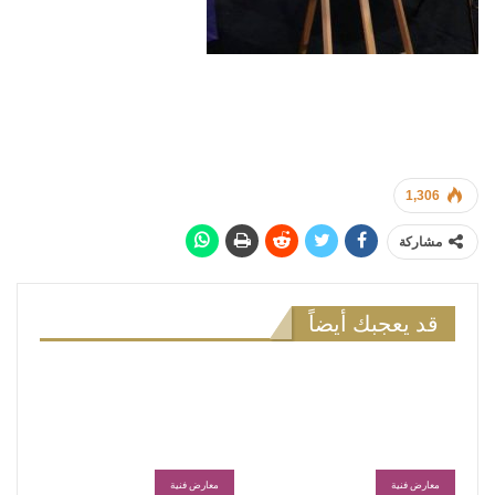
1,306
مشاركة
قد يعجبك أيضاً
معارض فنية
معارض فنية