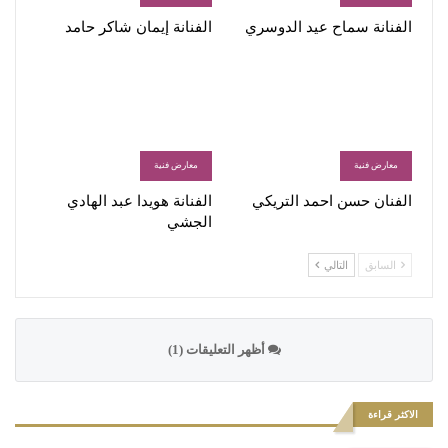
الفنانة سماح عيد الدوسري
الفنانة إيمان شاكر حامد
معارض فنية
معارض فنية
الفنان حسن احمد التريكي
الفنانة هويدا عبد الهادي
الجشي
السابق
التالي
أظهر التعليقات (1)
الاكثر قراءة