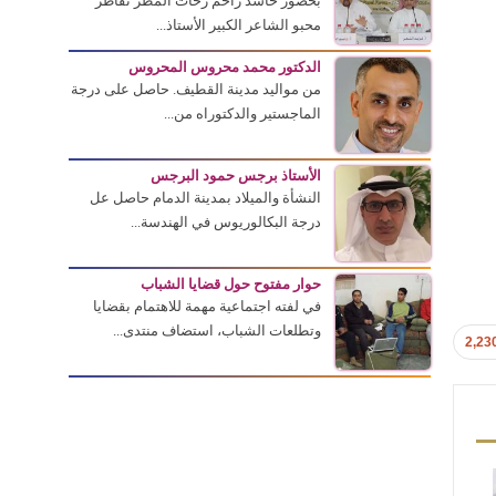
بحضور حاشد زاحم زخات المطر تقاطر
محبو الشاعر الكبير الأستاذ...
الدكتور محمد محروس المحروس
من مواليد مدينة القطيف. حاصل على درجة
الماجستير والدكتوراه من...
الأستاذ برجس حمود البرجس
النشأة والميلاد بمدينة الدمام حاصل عل
درجة البكالوريوس في الهندسة...
حوار مفتوح حول قضايا الشباب
في لفته اجتماعية مهمة للاهتمام بقضايا
وتطلعات الشباب، استضاف منتدى...
2,23