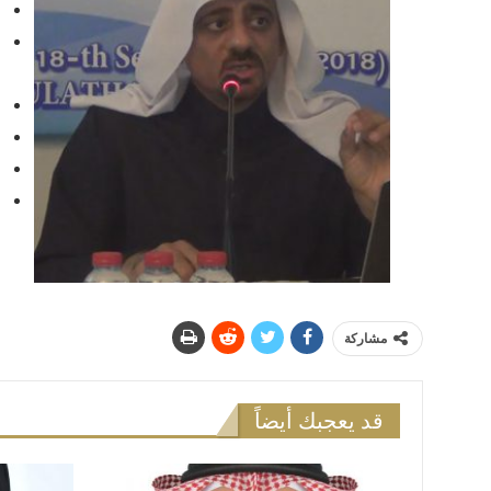
ا
ن
ا
ا
ع
⁠
ع
و
مشاركة
قد يعجبك أيضاً