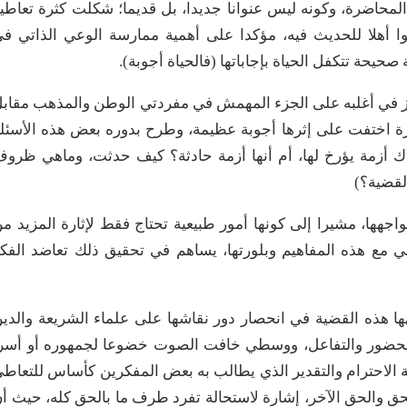
لمحاضرة، وكونه ليس عنوانا جديدا، بل قديما؛ شكلت كثرة تعاطي
 أهلا للحديث فيه، مؤكدا على أهمية ممارسة الوعي الذاتي ف
يحة تتكفل الحياة بإجاباتها (فالحياة أجوبة).
ز في أغلبه على الجزء المهمش في مفردتي الوطن والمذهب مقاب
يرة اختفت على إثرها أجوبة عظيمة، وطرح بدوره بعض هذه الأسئل
ك أزمة يؤرخ لها، أم أنها أزمة حادثة؟ كيف حدثت، وماهي ظرو
لقضية؟)
جهها، مشيرا إلى كونها أمور طبيعية تحتاج فقط لإثارة المزيد م
طي مع هذه المفاهيم وبلورتها، يساهم في تحقيق ذلك تعاضد الفك
ها هذه القضية في انحصار دور نقاشها على علماء الشريعة والدي
الحضور والتفاعل، ووسطي خافت الصوت خضوعا لجمهوره أو أسر
اية الاحترام والتقدير الذي يطالب به بعض المفكرين كأساس للتعاط
لحق والحق الآخر، إشارة لاستحالة تفرد طرف ما بالحق كله، حيث أ