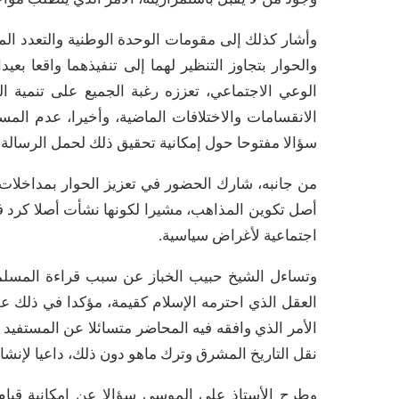
وأشار كذلك إلى مقومات الوحدة الوطنية والتعدد ال
والحوار بتجاوز التنظير لهما إلى تنفيذهما واقعا
الوعي الاجتماعي، تعززه رغبة الجميع على تنمية ا
الانقسامات والاختلافات الماضية، وأخيرا، عدم الم
سؤالا مفتوحا حول إمكانية تحقيق ذلك لحمل الرسالة
من جانبه، شارك الحضور في تعزيز الحوار بمداخلات 
أصل تكوين المذاهب، مشيرا لكونها نشأت أصلا كرد ف
اجتماعية لأغراض سياسية.
وتساءل الشيخ حبيب الخباز عن سبب قراءة المسلمي
العقل الذي احترمه الإسلام كقيمة، مؤكدا في ذلك ع
الأمر الذي وافقه فيه المحاضر متسائلا عن المستفيد 
نقل التاريخ المشرق وترك ماهو دون ذلك، داعيا لإنشا
وطرح الأستاذ علي الموسى سؤالا عن إمكانية قيام 