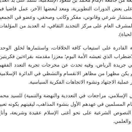
ة من جامعة الإمام محمد بن سعود الإسلامية، تتلمذ على يد العدي
لى بعض الدورات التطويرية، ومعد لبعضها الآخر، عمل قاضيا ف
ٍ ومستشار شرعي وقانوني، مفكر وكاتب وصحفي، وعضو في الجمعي
المشرف العام على مركز التجديد الثقافي، له العديد من المؤلفات
حياة).
 القادرة على استيعاب كافة الخلافات، واستثمارها لخلق الوحد
طراب الذي تعيشه الأمة اليوم؛ معززا مقدمته بقراءتين فكريتين
ي جريدة الرياض، وفيه تحدث عن مخرجات تجربة التعدد الفقه
م يكن مظهرا من مظاهر الانقسام والتشظي في الدائرة الإسلامية
ر عملية الاجتهاد ونشوء الاتجاهات الفكرية السياسية.
بي الإسلامي، مراجعات في التعددية والنهضة والتنمية) للسيد محم
ام المسلمين في عهدهم الأول بنشوء المذاهب، ليقينهم بكونه تعبي
النصوص الشرعية على نحو أغنى الإسلام عقيدة وشريعة، وأتا
والعلمي.