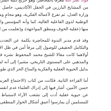
فؤاد نصر الله
معرفا بالمحاضر، وهو خريج كلية الشريع
من المشايخ البارزين في الحقل الأكاديمي، حاصل ع
وزارة العدل، ثم تفرغ لأعماله الفكرية، وهو محام
الوطنية لذوي الفاعلية العالية، كما وأنه المؤسس و
منها (عقلية الخوف ومنطق المواجهة)، و(تعلمت من ال
وقد قدم مدير الندوة للمحاضرة بكلمة عن التعددية
والتكامل الحقيقي للوصول إلى مرفأ آمن في ظل الاض
أولاهما كانت مقالا للشيخ محمد المحفوظ نشره ف
والمذهبي على المستوى التاريخي، مشيرا إلى أنه ل
بدليل الحيوية العقلية والفكرية والمناخ الحر الذي طو
أما القراءة الثانية، فكانت من كتاب (الاجتماع العر
حسن الأمين، أشار فيها إلى إدراك العلماء عدم انقس
عن حيوية عقلية أدت إلى تشعب الآراء لاستنباط 
للمسلمين أن يمارسوا أعمق أشكال الحوار المنطقي 