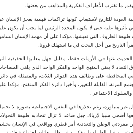
قدر ما تقترب الأطراف الفكرية والمذاهب من بعضها.
 العودة للتاريخ لاستيعاب كونها تراكمات فهمية يعجز الإنسان ع
ي تأثيرها عليه حتى لا يكون المحدد الرئيس لما يجب أن يكون علي
به طبيعة الظروف التي نعيشها، مؤكدا على أن مهمة الإنسان السامي
رأ التاريخ من أجل البحث في ما استهلك قرونا.
حديث عنها في الأزمات فقط، مقابل جهل معانيها الحقيقية الت
التعدد لا يعني المنهج الواحد والفكر الواحد الذي يلغي المساحا
عني المحافظة على وظائف هذه الدوائر الثلاث، والمتمثلة في دائر
جتمع المرنة، القابلة للتغيير، وأخيرا دائرة الفكر المنفتح، مؤكدا عل
والسلوك الاجتماعي.
ل غير متبلورة، رغم تجذرها في النفس الاجتماعية بصورة لا تحتم
عها أضحى سببا لإرباك جيل صاعد لا تزال تتجاذبه طبيعة التحولا
عكاس مفردتي الوطن والتعددية أمر فطري وواقعي في الإنسان يخش
جهته من قبل العلماء والمفكرين في ظل رهانات اجتماعية قائمة.