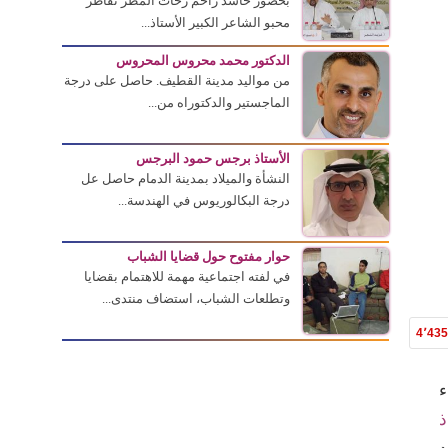
بحضور حاشد زاحم زخات المطر تقاطر
محبو الشاعر الكبير الأستاذ...
الدكتور محمد محروس المحروس
من مواليد مدينة القطيف. حاصل على درجة
الماجستير والدكتوراه من...
الأستاذ برجس حمود البرجس
النشأة والميلاد بمدينة الدمام حاصل عل
درجة البكالوريوس في الهندسة...
حوار مفتوح حول قضايا الشباب
في لفته اجتماعية مهمة للاهتمام بقضايا
وتطلعات الشباب، استضاف منتدى...
4٬43
ء
ذ