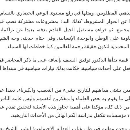
مذهبي المطلوبين، ومثلها في رفع مستوى الوعي الحضاري بالتسام
 بعيدا عن الحوار المشروط، كذلك البدء بمشروعات مشتركة تصب ف
لمجتمع، ثم قراءة مستقبل الجيل القادم بدقة، بعيدا عن تراكما
ساومة على الوطن والوحدة الإنسانية، وفي ختام حديثه، وجه الشي
 المحمدية لتكون حقيقة رحمة للعالمين كما خططت لها السماء.
قيمة بدأها الدكتور توفيق السيف بإضافة على ما ذكر المحاضر ف
عل على أحداث سياسية، فكانت بذلك تيارات سياسية في مبتداها أ
ن بشتى مذاهبهم للتاريخ بشيء من التعصب والكبرياء، بعيدا ع
لى ما يقوم به بعض العلماء والمفكرين أنفسهم وليس عامة الناس
من ذلك كله، مؤكدا على أهمية تجاوز هذه الأسئلة لتحقيق تقدم عب
ء مؤسسات تتكفل بدراسة الكم الهائل من الأحداث التاريخية.
وحدة وطنية في ظل غياب العدالة الاجتماعية؛ ليشير الشيخ بع