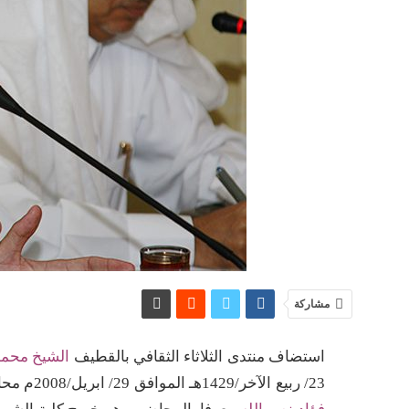
مشاركة
استضاف منتدى الثلاثاء الثقافي بالقطيف
الشيخ محمد
23/ ربيع الآخر/1429هـ الموافق 29/ ابريل/2008م محاضرا عن التعددية المذهبية والوحدة الوطنية، وقد أدار الندوة