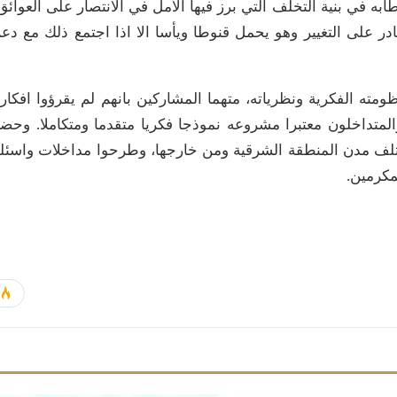
ه في بنية التخلف التي برز فيها الامل في الانتصار على العوائق
 قادر على التغيير وهو يحمل قنوطا ويأسا الا اذا اجتمع ذلك مع دع
ومته الفكرية ونظرياته، متهما المشاركين بانهم لم يقرؤوا افكار
متداخلون معتبرا مشروعه نموذجا فكريا متقدما ومتكاملا. وحض
لف مدن المنطقة الشرقية ومن خارجها، وطرحوا مداخلات واسئل
مكرمين.