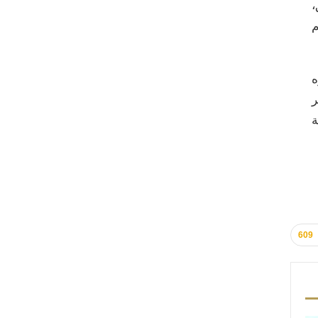
،
م
ه
ر
ة
609