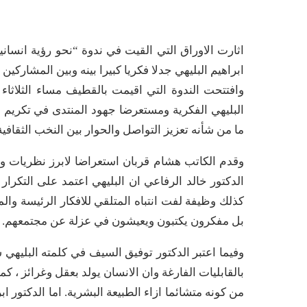
اثارت الاوراق التي القيت في ندوة “نحو رؤية انسانية
ابراهيم البليهي جدلا فكريا كبيرا بينه وبين المشاركين 
وافتتحت الندوة التي اقيمت بالقطيف مساء الثلاثا
البليهي الفكرية ومستعرضا جهود المنتدى في تكريم ا
ما من شأنه تعزيز التواصل والحوار بين النخب الثقافي
وقدم الكاتب هشام قربان استعراضا لابرز نظريات ومف
الدكتور خالد الرفاعي ان البليهي اعتمد على التك
كذلك وظيفة لفت انتباه المتلقي للافكار الرئيسة وا
بل مفكرون يكتبون ويعيشون في عزلة عن مجتمعهم.
وفيما اعتبر الدكتور توفيق السيف في كلمته البليهي
بالقابليات الفارغة وان الانسان يولد بعقل وغرائز ، 
من كونه متشائما ازاء الطبيعة البشرية. اما الدكتور