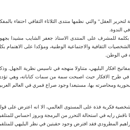
 لتحرير العقل” والتي نظمها منتدى الثلاثاء الثقافي احتفاء بالمفك
في الندوة.
ء بكلمة للمشرف على المنتدى الاستاذ جعفر الشايب مشيدا بجهو
لشخصيات الثقافية والاجتماعية الوطنية، ومؤكدا على الاهتمام بك
ة في الوطن.
اتيح افكار البليهي، متناولا منهجه في تاسيس نظرية الجهل. وذك
رار في طرح الافكار حيث اصبحت سمة من سمات كتاباته، وهي تؤد
لمحورية ومحاصرته بها، مستبعدا وجود صراع فمري في العالم العرب
 شخصية فكرية فذة على المستوى العالمي، الا انه اعترض على قول
كما ناقش رايه في استحالة التحرر من البرمجة وبروز احساس للمتلق
 ابراهيم المطرودي فقد افترض وجود حقبتين في نظر البليهي للمتلق