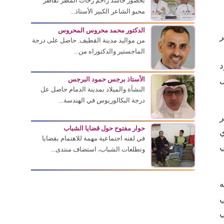
بحضور حاشد زاحم زخات المطر تقاطر
محبو الشاعر الكبير الأستاذ...
الدكتور محمد محروس المحروس
ر
من مواليد مدينة القطيف. حاصل على درجة
الماجستير والدكتوراه من...
د
ل
الأستاذ برجس حمود البرجس
النشأة والميلاد بمدينة الدمام حاصل عل
درجة البكالوريوس في الهندسة...
ر
حوار مفتوح حول قضايا الشباب
ي
في لفته اجتماعية مهمة للاهتمام بقضايا
ي
وتطلعات الشباب، استضاف منتدى...
ه
ي
ي