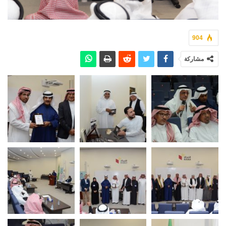
904
مشاركة