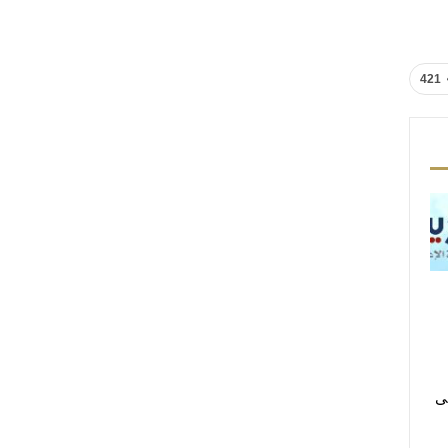
421
لى