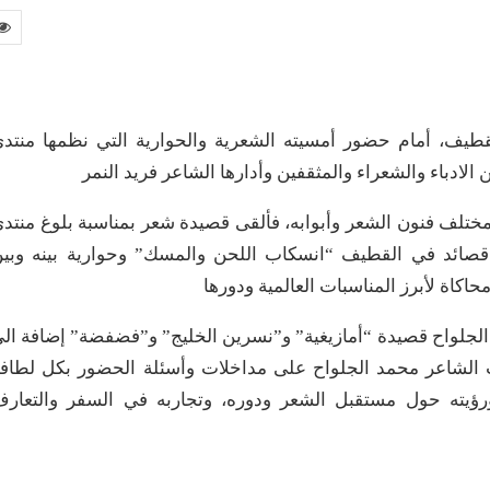
قطيف، أمام حضور أمسيته الشعرية والحوارية التي نظمها منتد
 الادباء والشعراء والمثقفين وأدارها الشاعر فريد النمر
مختلف فنون الشعر وأبوابه، فألقى قصيدة شعر بمناسبة بلوغ منتد
ة قصائد في القطيف “انسكاب اللحن والمسك” وحوارية بينه وبي
حاكاة لأبرز المناسبات العالمية ودورها
 الجلواح قصيدة “أمازيغية” و”نسرين الخليج” و”فضفضة” إضافة ال
 الشاعر محمد الجلواح على مداخلات وأسئلة الحضور بكل لطاف
 ورؤيته حول مستقبل الشعر ودوره، وتجاربه في السفر والتعار