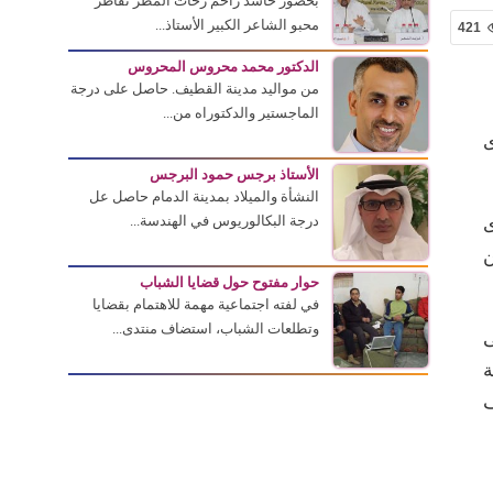
بحضور حاشد زاحم زخات المطر تقاطر
محبو الشاعر الكبير الأستاذ...
421
الدكتور محمد محروس المحروس
من مواليد مدينة القطيف. حاصل على درجة
الماجستير والدكتوراه من...
ى
الأستاذ برجس حمود البرجس
النشأة والميلاد بمدينة الدمام حاصل عل
درجة البكالوريوس في الهندسة...
ى
ن
حوار مفتوح حول قضايا الشباب
في لفته اجتماعية مهمة للاهتمام بقضايا
وتطلعات الشباب، استضاف منتدى...
ى
ة
ف