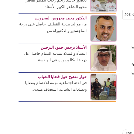
بحضور حاشد زاحم زخات المطر تقاطر
محبو الشاعر الكبير الأستاذ...
403
الدكتور محمد محروس المحروس
من مواليد مدينة القطيف. حاصل على درجة
الماجستير والدكتوراه من...
ي
الأستاذ برجس حمود البرجس
النشأة والميلاد بمدينة الدمام حاصل عل
درجة البكالوريوس في الهندسة...
،
ي
حوار مفتوح حول قضايا الشباب
في لفته اجتماعية مهمة للاهتمام بقضايا
وتطلعات الشباب، استضاف منتدى...
403