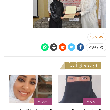
1,222
مشاركة
قد يعجبك أيضاً
معارض فنية
معارض فنية