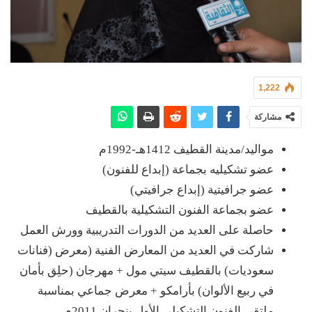
1,222
مشاركة
مواليد/مدينة القطيف 1412هـ-1992م
عضو تشكيليه بجماعة (إبداع للفنون)
عضو جرافيتية (إبداع جرافيتي)
عضو بجماعة الفنون التشكيلية بالقطيف
حاصلة على العديد من الدورات التدريبية وورش العمل
شاركت في العديد من المعارض الفنية (معرض (فنانات
سعوديات) بالقطيف سيتي مول + مهرجان (حلِق بأمان
في ربيع الألوان) بأرامكو + معرض جماعي بمناسبة
ملتقى الفنون التشكيلي الأول بنجران 2011م