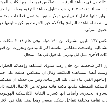
ن “التحول في صناعة الترفيه … نتفلكس نموذجا” مع الكاتب المهت
بالشأن الثقافي والجمالي الأستاذ محمد الفرحان هذا المساء ١٤-٤-٢٠٢٠م، حيث تناول صناعة الترفيه بقوله انها 
أساسي من الحياة وأصبحت مرتبطة بقوة بالاقتصاد وايراداتها تعادل ٢ تريليون دولار سنويا، وتشمل قطاعات مختل
منصة لمشاهدة البرامج والأفلام عبر الانترنت ويمكن متابعتها عب
حتوى المرئي.
وقال انه في عام ٢٠١٩ بلغ عدد المشتركين في نتفلكس ١٦٧ مليون مشترك من ١٩٠ دولة، وفي عام ٤
يكا الشمالية، واصبحت نتفلكس مناسبة اكثر للمبدعين وتحررت من قيو
كات الأخرى مثل ابل ودزني للدخول في هذا المجال
ن اكثر شخصية من خلال رصد سلوك المشاهد وإعطائه الخيارا
ة ونمت أيضا المشاهدة المكثفة، وقال ان نتفلكس عملت على جم
سلوك المشاهدين منذ عام ٢٠٠٧م وجاء إنتاجهم الفني بناء على تلك الدراسات. وبين في حديثه ان نتفلك
اسيكية التنميطية فلديها مكتبة هائلة متنوعة من الأعمال الفنية ذا
المساواة الجندرية، وأضاف انها كسرت الثقافة الكلاسيكية الهوليودي
ت ثقافية مختلفة تتفاعل بشكل طبيعي وهذا يمثل نقلة في الانتا