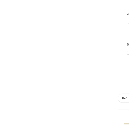
ت
ب
ع
ن
367