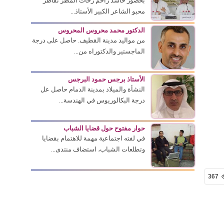
بحضور حاشد زاحم زخات المطر تقاطر
محبو الشاعر الكبير الأستاذ...
الدكتور محمد محروس المحروس
من مواليد مدينة القطيف. حاصل على درجة
الماجستير والدكتوراه من...
الأستاذ برجس حمود البرجس
النشأة والميلاد بمدينة الدمام حاصل عل
درجة البكالوريوس في الهندسة...
حوار مفتوح حول قضايا الشباب
في لفته اجتماعية مهمة للاهتمام بقضايا
وتطلعات الشباب، استضاف منتدى...
367