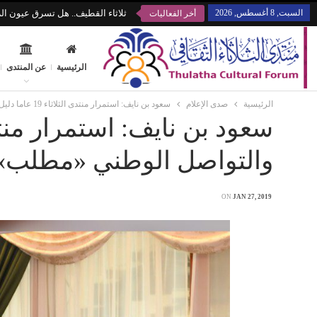
السبت, 8 أغسطس, 2026
ثلاثاء القطيف.. هل تسرق عيون الز
أخر الفعاليات
الرئيسية
عن المنتدى
الرئيسية
صدى الإعلام
سعود بن نايف: استمرار منتدى الثلاثاء 19 عاما دليل نجاح.. والتواصل الوطني «مطلب»
والتواصل الوطني «مطلب»
ON
JAN 27, 2019