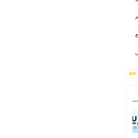
م
ع
س
620