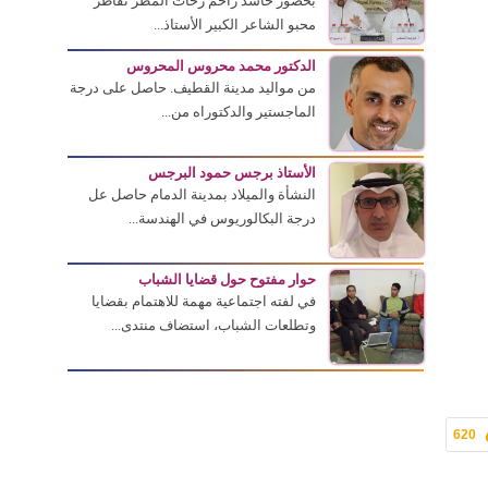
بحضور حاشد زاحم زخات المطر تقاطر
محبو الشاعر الكبير الأستاذ...
الدكتور محمد محروس المحروس
من مواليد مدينة القطيف. حاصل على درجة
الماجستير والدكتوراه من...
الأستاذ برجس حمود البرجس
النشأة والميلاد بمدينة الدمام حاصل عل
درجة البكالوريوس في الهندسة...
حوار مفتوح حول قضايا الشباب
في لفته اجتماعية مهمة للاهتمام بقضايا
وتطلعات الشباب، استضاف منتدى...
620