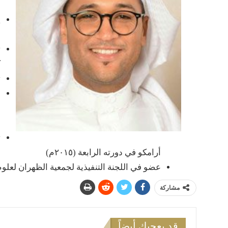
ل
ي
ل
ت
ك
ت
ل
م
ت
أرامكو في دورته الرابعة (٢٠١٥م)
عضو في اللجنة التنفيذية لجمعية الظهران لعلوم الأر
مشاركة
قد يعجبك أيضاً