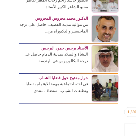
بحضور حاشد زاحم زخات المطر تقاطر
محبو الشاعر الكبير الأستاذ...
الدكتور محمد محروس المحروس
من مواليد مدينة القطيف. حاصل على درجة
الماجستير والدكتوراه من...
الأستاذ برجس حمود البرجس
النشأة والميلاد بمدينة الدمام حاصل عل
درجة البكالوريوس في الهندسة...
حوار مفتوح حول قضايا الشباب
في لفته اجتماعية مهمة للاهتمام بقضايا
وتطلعات الشباب، استضاف منتدى...
1,39