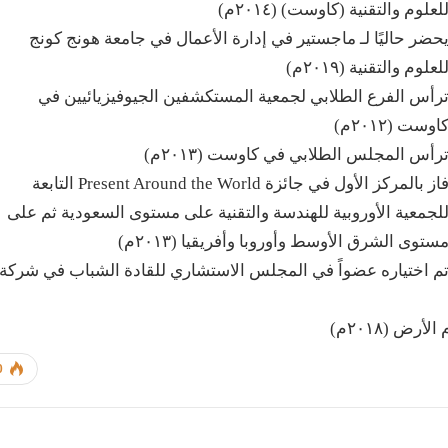
لعلوم والتقنية (كاوست) (٢٠١٤م)
حضر حاليًا لـ ماجستير في إدارة الأعمال في جامعة هونج كونج
لعلوم والتقنية (٢٠١٩م)
رأس الفرع الطلابي لجمعية المستكشفين الجيوفيزيائيين في
اوست (٢٠١٢م)
رأس المجلس الطلابي في كاوست (٢٠١٣م)
فاز بالمركز الأول في جائزة Present Around the World التابعة
لجمعية الأوروبية للهندسة والتقنية على مستوى السعودية ثم على
ستوى الشرق الأوسط وأوروبا وأفريقيا (٢٠١٣م)
م اختياره عضواً في المجلس الاستشاري للقادة الشباب في شركة
ض (٢٠١٨م)
0