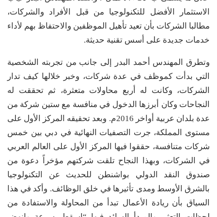
الاستثمار الأفضل للتكنولوجيا من قبل الأفراد والشركات،
مطالبا الشركات بأن تعيد تأهيل الموظفين والاحتفاظ بهم لأداء
خدمات جديدة على أسس تقنية حديثة.
وتطرق المهندس أحمد البدر إلى جانب من تجربته الشخصية
التي بدأت كموظف في عدة شركات، وخبر خلالها كيف تدار
الشركات، وكانت له أربع محاولات متعثرة، ثم تحققت له
النجاحات وكان أبرزها الدخول في منافسة مع ستين شركة من
عدة بلدان عربية أواخر 2016م. وبعد تحقيقه المركز الأول على
مستوى المملكة، جرت التصفيات النهائية في دبي بين خمس
شركات متنافسة، حققوا فيها المركز الأول على العالم العربي
في الشركات، وبهذا النجاح تلقت شركتهم مؤخراً دعوة من
صندوق النقد الدولي بواشنطن للحديث عن التكنولوجيا
بالشرق الأوسط ومدى تأثيرها في خلق الوظائف. وأكد في هذا
السياق بأن ريادة الأعمال تبدأ من المحاولة والاستفادة من
لحظات التعثر، والمبدأ السائد فيها “اسقط بسرعة وانهض