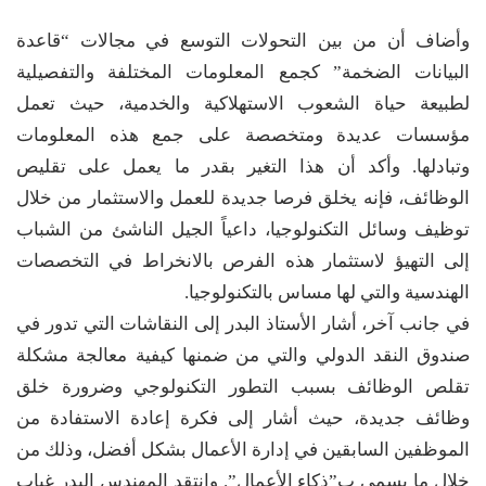
وأضاف أن من بين التحولات التوسع في مجالات “قاعدة
البيانات الضخمة” كجمع المعلومات المختلفة والتفصيلية
لطبيعة حياة الشعوب الاستهلاكية والخدمية، حيث تعمل
مؤسسات عديدة ومتخصصة على جمع هذه المعلومات
وتبادلها. وأكد أن هذا التغير بقدر ما يعمل على تقليص
الوظائف، فإنه يخلق فرصا جديدة للعمل والاستثمار من خلال
توظيف وسائل التكنولوجيا، داعياً الجيل الناشئ من الشباب
إلى التهيؤ لاستثمار هذه الفرص بالانخراط في التخصصات
الهندسية والتي لها مساس بالتكنولوجيا.
في جانب آخر، أشار الأستاذ البدر إلى النقاشات التي تدور في
صندوق النقد الدولي والتي من ضمنها كيفية معالجة مشكلة
تقلص الوظائف بسبب التطور التكنولوجي وضرورة خلق
وظائف جديدة، حيث أشار إلى فكرة إعادة الاستفادة من
الموظفين السابقين في إدارة الأعمال بشكل أفضل، وذلك من
خلال ما يسمى ب”ذكاء الأعمال”. وانتقد المهندس البدر غياب