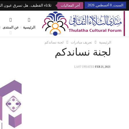
السبت, 8 أغسطس, 2026
ثلاثاء القطيف.. هل تسرق عيون الز
أخر الفعاليات
الرئيسية
عن المنتدى
الرئيسية
تعريف مبادرات
لجنة نساندكم
لجنة نساندكم
LAST UPDATED
FEB 21, 2021