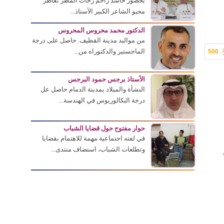
بحضور حاشد زاحم زخات المطر تقاطر
محبو الشاعر الكبير الأستاذ...
الدكتور محمد محروس المحروس
من مواليد مدينة القطيف. حاصل على درجة
الماجستير والدكتوراه من...
500
الأستاذ برجس حمود البرجس
النشأة والميلاد بمدينة الدمام حاصل عل
درجة البكالوريوس في الهندسة...
حوار مفتوح حول قضايا الشباب
في لفته اجتماعية مهمة للاهتمام بقضايا
وتطلعات الشباب، استضاف منتدى...