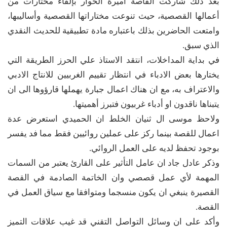
بعد ذلك شاركت القاصة اميرة الحوار بإلقاء مختارات من
أعمالها القصصية، حيث تنوعت مختاراتها القصصية وأساليبها،
وامتعت الحاضرين بذلك باعتباره مادة تطبيقية للحديث النقدي
الذي سبق.
في بداية المداخلات، انتقد الاستاذ علي الحرز الطريقة التي
يختارها بعض الادباء في انتظار تقييم الغربيين للانتاج الادبي
والاعتراف به، مع ان هناك اعمال جبارة يهملها قارؤوها الى ان
يتبناها ناقدون او أدباء غربيون فتبرز أهميتها.
ولاحظ موسى ال ثنيان الخلط ان الحميدي استعرض عدة
اعمال للقصة بينما ركز على عملين روائيين فقط مما فد يفسر
بوجود تحفظ لديه على العمل الروائي.
وذكر عادل جاد ان عامل التأثير على القارئ يعتبر من السمات
المهمة لأي عمل قصصي وان الخاتمة الصادمة في القصة
القصيرة ينبغي ان يكون منسجما ومتوافقا مع سياق العمل في
القصة.
وأكد على ان وسائل التواصل التقني قد غيب علاقات التميز