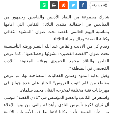
مشاركة
شارك مجموعة من النقاد الأدبيين والقاصين وجمهور من
المتابعين في احتفالية منتدى الثلاثاء الثقافي التي اقامها
بمناسبة اليوم العالمي للقصة تحت عنوان ”المشهد الثقافي
وكتابة القصة“ وذلك مساء الثلاثاء.
وقدم كل من الاديب والقاص عبد الله النصر ورقته التأسيسية
تحت عنوان ”القصة القصيرة: نشوئها وخصائصها“، كما عرض
القاص والناقد محمد الحميدي ورقته المعنونة ”الادب
القصصي في المنطقة“.
وقبل بداية الندوة وضمن الفعاليات المصاحبة لها، تم عرض
مقاطع من فلم ”ثوب العروس“ الحائز على عدة جوائز في
مهرجانات فنية مختلفة لمخرجه الفنان محمد سلمان.
واستعرض الكاتب والعضو المؤسس في ”نادي القصة“ موسى
آل ثنيان فكرة تأسيس النادي وأهدافه والتي من بينها الإعلاء
من شأن القصة لتأخذ مكانا لائقا بها في الأمسيات الأدبية