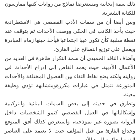
ذلك سمة إيجابية ومستعرضا نماذج من روايات كتبها ممارسون
للكتابة الشعرية.
وبين أيضا أن من سمات الأدب القصصي هي الاستطرادية
حيث يأخذ الكاتب في الحكي ووصف الأحداث ثم يتوقف عند
نقطة سلبية كأن تكون عيبا اجتماعيا فيأخذ حينها زمام المبادرة
ويعمل على توزيع النصائح على القارئ.
وأضاف الناقد الحميدي أن سمة التكرار ظاهرة في العديد من
الأعمال الأدبية، حيث يعمد القاص إلى إدراج الأحداث في
روايته ولكنه يضع نقاط التقاء بين الفصول المختلفة والأحداث
المتوزعة تتمثل في عبارات مكررةومتشابهة تؤدي وظيفة
معينة.
وتطرق في حديثه إلى بعض السمات البنائية والتركيبية
وإشكالياتها في العمل القصصي كنمو الشخصيات داخل
الرواية بصورة غير نموذجية، واستعرض كذلك أفق المتوقع
وخداع القارئ من قبل المؤلف حيث لا يعتمد على العناصر
الفنية الحاكمة للنوع الأدبي.