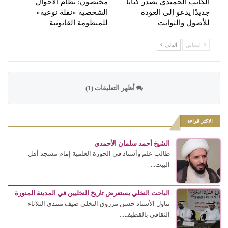
الكاتب الحميدي يصدر كتابًا
مختصون: نظام الأحوال
جديدًا يدعو إلى العودة
الشخصية «نقلة نوعية»
للأصول والثوابت
للمنظومة القانونية
السابق
التالي
أظهر التعليقات (1)
الاكثر قراءة
الشيخ أحمد سلمان الأحمدي
طالب علم وأستاذ في الحوزة العلمية إمام مسجد أهل
البيت...
الباحث النخلي يستعرض تاريخ النخليين في المدينة المنورة
تناول الأستاذ حسن مرزوق النخلي ضيف منتدى الثلاثاء
الثقافي بالقطيف...