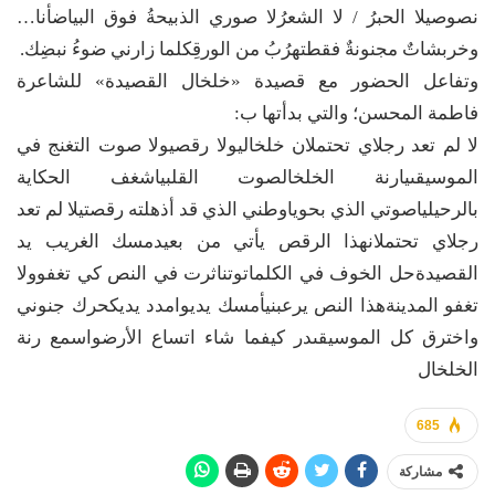
نصوصيلا الحبرُ / لا الشعرُلا صوري الذبيحةُ فوق البياضأنا…
وخربشاتٌ مجنونةٌ فقطتهرُبُ من الورقِكلما زارني ضوءُ نبضِك.
وتفاعل الحضور مع قصيدة «خلخال القصيدة» للشاعرة
فاطمة المحسن؛ والتي بدأتها ب:
لا لم تعد رجلاي تحتملان خلخاليولا رقصيولا صوت التغنج في
الموسيقىيارنة الخلخالصوت القلبياشغف الحكاية
بالرحيلياصوتي الذي بحوياوطني الذي قد أذهلته رقصتيلا لم تعد
رجلاي تحتملانهذا الرقص يأتي من بعيدمسك الغريب يد
القصيدةحل الخوف في الكلماتوتناثرت في النص كي تغفوولا
تغفو المدينةهذا النص يرعبنيأمسك يديوامدد يديكحرك جنوني
واخترق كل الموسيقىدر كيفما شاء اتساع الأرضواسمع رنة
الخلخال
685
مشاركة