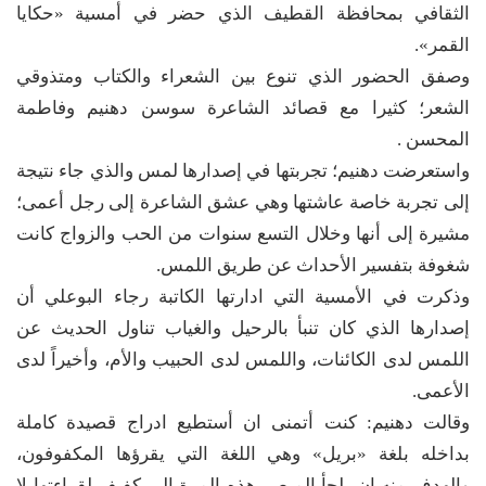
الثقافي بمحافظة القطيف الذي حضر في أمسية «حكايا
القمر».
وصفق الحضور الذي تنوع بين الشعراء والكتاب ومتذوقي
الشعر؛ كثيرا مع قصائد الشاعرة سوسن دهنيم وفاطمة
المحسن .
واستعرضت دهنيم؛ تجربتها في إصدارها لمس والذي جاء نتيجة
إلى تجربة خاصة عاشتها وهي عشق الشاعرة إلى رجل أعمى؛
مشيرة إلى أنها وخلال التسع سنوات من الحب والزواج كانت
شغوفة بتفسير الأحداث عن طريق اللمس.
وذكرت في الأمسية التي ادارتها الكاتبة رجاء البوعلي أن
إصدارها الذي كان تنبأ بالرحيل والغياب تناول الحديث عن
اللمس لدى الكائنات، واللمس لدى الحبيب والأم، وأخيراً لدى
الأعمى.
وقالت دهنيم: كنت أتمنى ان أستطيع ادراج قصيدة كاملة
بداخله بلغة «بريل» وهي اللغة التي يقرؤها المكفوفون،
والهدف منه ان يلجأ المبصر هذه المرة الى كفيف لقراءتها لا