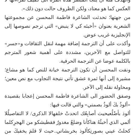
العكس كما هو معتاد، ولكن الظروف حالت دون ذلك».
من جهتها؛ تحدثت الشاعرة فاطمة المحسن عن مجموعتها
الشعرية بعنوان «أخبئه كي لا ينبض» التي ترجم نصوصها إلى
الإنجليزية غريب عوض.
وأكدت على أن الترجمة إضافة مهمة لنقل الثقافات و«جسر»
للتواصل مع الآخرين، مشددة على أهمية شعور المترجم
بالكلمة عوضا عن الترجمة الحرفية.
ونفت المحسن أن تكون الترجمة خيانة للنص كما هو مشاع؛
مشيرة إلى أنها ثمرة عشق تأتي نتيجة التجاوب مع نص معين؛
ومحاولة نقله إلى الآخر.
وصفق الحضور الى الشاعرة فاطمة المحسن إعجابا بقصيدة
«ألوذُ بكَ ألوذُ بصمتي» والتي قالت فيها:
ألوذ بأضْلُعيحيث أصابِعُك اتحدتْ خلفهالا الذكرى/ لا التفاصيلُلا
ألمي الذي أخبئُهُ هناكأنا وضلعٌ مغدورٌ فقطيشكو من الهجرِكلما
كحلتُ عيني بصورتِكألوذ بخربشاتي..حيث لا قلمَ يخفيكَ من