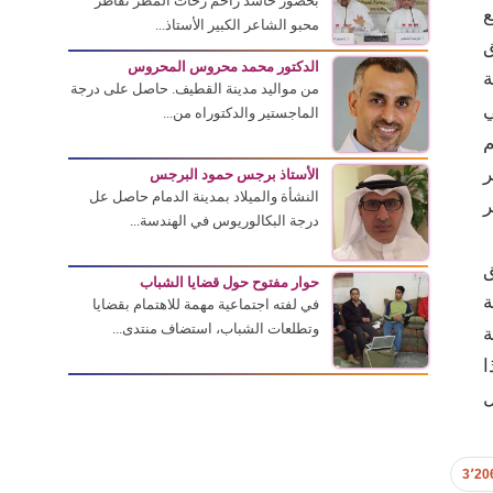
بحضور حاشد زاحم زخات المطر تقاطر
ع
محبو الشاعر الكبير الأستاذ...
ق
الدكتور محمد محروس المحروس
ة
من مواليد مدينة القطيف. حاصل على درجة
ي
الماجستير والدكتوراه من...
م
ر
الأستاذ برجس حمود البرجس
النشأة والميلاد بمدينة الدمام حاصل عل
ر
درجة البكالوريوس في الهندسة...
ق
حوار مفتوح حول قضايا الشباب
ة
في لفته اجتماعية مهمة للاهتمام بقضايا
وتطلعات الشباب، استضاف منتدى...
ة
ا
ل
3٬20