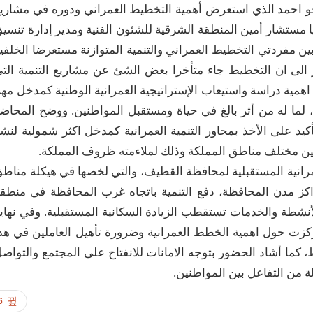
قو احمد الذي استعرض أهمية التخطيط العمراني ودوره في مشاري
ا مستشار أمين المنطقة الشرقية للشئون الفنية ومدير إدارة تنسي
بين مفردتي التخطيط العمراني والتنمية المتوازنة مستعرضا الخلفي
 الى ان التخطيط جاء متأخرا بعض الشئ عن مشاريع التنمية الت
 اهمية دراسة واستيعاب الإستراتيجية العمرانية الوطنية كمدخل مه
 لما له من أثر بالغ في حياة ومستقبل المواطنين. ووضح المحاض
أكيد على الأخذ بمحاور التنمية العمرانية كمدخل اكثر شمولية لنش
مل بين مختلف مناطق المملكة وذلك لملاءمته ظروف المملكة.
رانية المستقبلية لمحافظة القطيف، والتي لخصها في هيكلة مناط
اكز مدن المحافظة، دفع التنمية باتجاه غرب المحافظة في منطق
نشطة والخدمات تستقطب الزيادة السكانية المستقبلية. وفي نهاي
زت حول اهمية الخطط العمرانية وضرورة تأهيل العاملين في هذ
كما أشاد الحضور بتوجه الامانات للانفتاح على المجتمع والتواص
من التفاعل بين المواطنين.
6