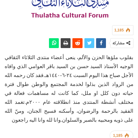
1,185
مشاركة
بقلوب ملؤها الحزن والألم، ينعى أعضاء منتدى الثلاثاء الثقافي
الوجيه الأستاذ السيد حسن بن السيد باقر العوامي الذي وافاه
الأجل صباح هذا اليوم السبت ٢٤-٦-١٤٤٠هـ.فقد كان رحمه الله
من الرواد الذين بذلوا لخدمة المجتمع والوطن طوال فترة
حياته دون كلل او ملل، كما كانت له مساهمات فعالة في
مختلف أنشطة المنتدى منذ انطلاقته عام ٢٠٠٠م.تغمد الله
الفقيد بالرحمة والرضوان، وأسكنه فسيح الجنان، ومنّ الله
على ذويه ومحبيه بالصبر والسلوان.وانا لله وانا اليه راجعون
1,185