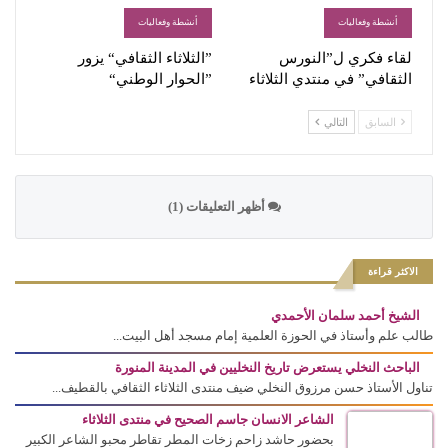
أنشطة وفعاليات
أنشطة وفعاليات
لقاء فكري ل”النورس
”الثلاثاء الثقافي“ يزور
الثقافي” في منتدي الثلاثاء
”الحوار الوطني“
السابق
التالي
أظهر التعليقات (1)
الاكثر قراءة
الشيخ أحمد سلمان الأحمدي
طالب علم وأستاذ في الحوزة العلمية إمام مسجد أهل البيت...
الباحث النخلي يستعرض تاريخ النخليين في المدينة المنورة
تناول الأستاذ حسن مرزوق النخلي ضيف منتدى الثلاثاء الثقافي بالقطيف...
الشاعر الانسان جاسم الصحيح في منتدى الثلاثاء
بحضور حاشد زاحم زخات المطر تقاطر محبو الشاعر الكبير