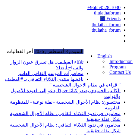
96659528-1030+
thulathaforum
Friends
thulatha_forum
thulatha_forum
السبت, 8 أغسطس, 2026
أخر الفعاليات
English
Introduction
ثلاثاء القطيف.. هل تسرق عيون الزوار
Program
والسياح أيضا؟
Contact Us
محاضرات الموسم الثقافي العاشر
ناقشها منتدى الثلاثاء الثقافي بـ #القطيف
” قراءة في نظام الاحوال الشخصية “
الكاتب الحميدي يصدر كتابًا جديدًا يدعو إلى العودة للأصول
والثوابت
مختصون: نظام الأحوال الشخصية «نقلة نوعية» للمنظومة
القانونية
محامون في ندوة الثلاثاء الثقافي : نظام الأحوال الشخصية
شكل نقلة حقيقية
محامون في ندوة الثلاثاء الثقافي : نظام الأحوال الشخصية
شكل نقلة حقيقية