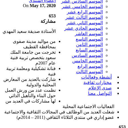
أعضاء المنتدى
الموسم السادس عشر
On
May 17, 2020
الموسم الخامس عشر
الموسم الرابع عشر
653
الموسم الثالث عشر
مشاركة
الموسم الثاني عشر
الموسم الحادي عشر
الأستاذة صديقة سعيد المهدي
الموسم العاشر
الموسم التاسع
من مواليد مدينة صفوى
الموسم الثامن
بمحافظة القطيف
الموسم السابع
تخرجت من جامعة الملك
الموسم السادس
سعود بتخصص تربية فنية
الموسم الخامس
عام 2007م
الموسم الرابع
فنانة تشكيلية ومعلمة تربية
الموسم الثالث
فنية
أنشطة وفعاليات
شاركت بالعديد من المعارض
مختارات ثقافية
المحلية والدولية
صدى الإعلام
نظمت عدد من ورش العمل
التواصل معنا
حول البناء والتأهيل الذاتي
لها مشاركات في العديد من
الفعاليات الاجتماعية المحلية
شغلت العديد من الوظائف في المجالات الثقافية والاجتماعية
عضو إداري في منتدى الثلاثاء الثقافي (2011 – 2014م)
653