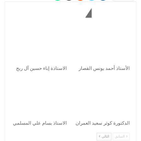
قد يعجبك أيضاً
الأستاذ أحمد يونس القصار
الاستاذة إباء حسين آل ربح
الدكتورة كوثر سعيد العمران
الاستاذ بسام علي المسلمي
السابق
التالي