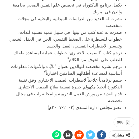
يكمل برنامج الدكتوراه في تخصص علم النفس الصحي بجامعة
والدن في امريك
نشرت له العديد من الدراسات الميدانية والبحثية في مجلات
متخصصة
صدرت له عدة كتب من بينها: في سبيل تنمية نفسية للذات،
خطوات للسيطرة على الضغط النفسي، الجن في العقل الشعبي
وتفسير الاضطراب النفسي، العقل والجسد
ترجم كتاب “الصمت الاختياري: خطوات عملية لمساعدة طفلك
للتغلب على الخوف من الكلام”
ترجم نشرة مخصصة للوالدين بعنوان “للآباء والأمهات: معلومات
أساسية لمساعدة أطفالهم الصامتين اختيارياً”
صمم برنامجاً علاجياً لاضطراب الصمت الاختياري وفق تقنية
الدكتورة أنجيلا مكهولم خبيرة نفسية بعلاج الصمت الاختياري
قدم العديد من ورش العمل التدريبية والمحاضرات في مجال
تخصصه
عضو مجلس ادارة المنتدى (٢٠٠٢-٢٠٠٧م)
906
مشاركة