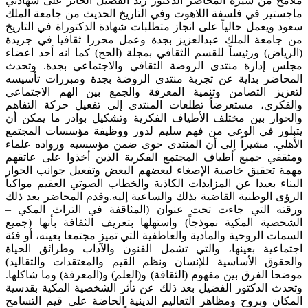
ملامح من سيرة المحاضر الدكتور زيد الفضيل الحائز على شهادتي
ماجستير في فلسفة اللاهوت وفي التاريخ الحديث من جامعة الملك
سعود ويعمل حالياً على انجاز متطلبات شهادة الدكتوراة في التاريخ
من جامعة الملك عبدالعزيز بجدة وعمل محررا ثقافيا في جريدة
(الرياض) ورئيساً للقسم الثقافي بمجلة (الحج) كما انه أحد اعضاء
مجلس إدارة منتدى الروضة الثقافي والاجتماعي بجدة. وتحدث
المحاضر بداية عن تجربة منتدى الروضة بجدة ومبررات تأسيسه
لتعزيز التضامن وتنمية المعرفة والجمع بين الهم الاجتماعي
والفكري، مستعرضاً تطلعات المنتدى إلى تفعيل حركة التفاهم
والحوار بين مختلف الأطياف الفكرية وتشكيل بوادر ما يمكن أن
يتبلور في الوعي من فهم سليم لدور ووظيفة مؤسسات المجتمع
الأهلي. مشيراً إلى أن المنتدى حوى ضمن مؤسسيه ورواده علماء
ومثقفي جميع أطياف المجتمع الفكرية الذين أخذوا على عاتقهم
مهمة تحقيق خاصية الإصغاء لبعضهم البعض وتفعيل جوانب الحوار
البناء بعيدا عن المزايدات الكاذبة والخطاب الصوتي العقيم مواكباً
الرؤى الوطنية القاضية بذلك والساعية إليه.وقدم المحاضر بعد ذلك
ورقته التي جاءت تحت عنوان (المثاقفة في التراث المكي –
الشخصية المكية نموذجاً) واستهلها بتعريف الثقافة بأنها (جميع
السمات الروحية والمادية والعاطفية التي تميز مجتمعا بعينه، أو فئة
اجتماعية بعينها، والتي تشمل الفنون والآداب وطرائق الحياة
والحقوق الأساسية للإنسان ونظم القيم والمعتقدات والتقاليد)
موضحا الفرق بين مفهوم (الثقافة) و(العلم) و(المعرفة) وما شاكلها.
وتحدث الدكتور الفضيل بعد ذلك عن تأثر الشخصية المكية بقدسية
المكان وبروح ومظاهر التعاليم الدينية الحاضة على قيم التسامح