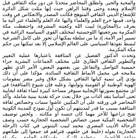
والمحبة والخير. وانطلق المحاضر متحدثاً عن دور مكة الثقافي قبل
الإسلام وبعده وحتى وقتنا الراهن حيث إنها مثلت شكل الدائرة
للإشعاع الديني الثقافي المتوهج فكانت المصدر والانعكاس في وقت
واحد، فمنها خرج العلم والعلماء واليها عاد العلم والعلماء عبر آلية ما
يعرف بـ(المجاورة) لبيت الله وكعبته المشرفة. واحتفظت مكة
المكرمة بمرجعيتها اللوجستية لمختلف القوى السياسية الراغبة في
تسيير أمر الأمة، إذ ما من سلطة يمكنها أن تحوز على كامل الشرعية
لبسط نفوذها السياسي على العالم الإسلامي إلا بعد تمكنها من حكم
مكة المكرمة.
وتحدث الدكتور الفضيل عن المثاقفة باعتبارها عملية التغيير
والتطوير الثقافي الطارئ على مختلف الجماعات البشرية جراء
حميمية التواصل والتفاعل بين بعضهم البعض، الأمر الذي تظهر
ملامحه في مجمل الأنماط الثقافية السائدة، مؤكدا على أن ذلك
يؤدي إلى تنمية كيانها الثقافي بشكل خلاق وغير مضر بمقومات
الهوية الوطنية أو القومية وثوابتها، وعليه فإن شيوع (المثاقفة) في
أي مجتمع بصورتها الإيجابية سيوفر مساحة كبيرة لنماء ثقافة ايجابية
تعنى أساسا بنقد الذات من خلال بعث حركة نقدية بينية شاملة. وأكد
المحاضر في ورقته على أن المكيين عاشوا سمات وخصائص ثقافة
المثاقفة بسبب ما قدر لمدينتهم أن تكون أول نموذج للمدينة الكونية
تفتح ذراعيها للآخر مهما كان جنسه أو مكانته . ولخص توصيف
الشخصية المكية ضمن خصائص الشخصية الحجازية حسب وصف
الرحالة الأديب المصري محمد لبيب البتنوني في كتاب (الرحلة
الحجازية) بقوله (خليط في خلقهم، فتراهم قد جمعوا إلى طبائعهم
وداعة الأناضولي، وعظمة التركي، واستكانة الجاوي، وكبرياء