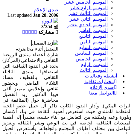
الموسم الخامس عشر
الموسم الرابع عشر
صدى الإعلام
الموسم الثالث عشر
Last updated
Jan 28, 2006
الموسم الثاني عشر
الموسم الحادي عشر
3٬354
الموسم العاشر
مشاركة
الموسم التاسع
الموسم الثامن
الموسم السابع
الفضيل أثناء محاضرته
الموسم السادس
شارك أعضاء منتدى الروضة
الموسم الخامس
الثقافي والاجتماعي (المركاز)
الموسم الرابع
بجدة في الندوة الثقافية التي
الموسم الثالث
استضافها منتدى الثلاثاء
أنشطة وفعاليات
الثقافي بالقطيف مساء
مختارات ثقافية
الثلاثاء الماضي وبحضور
صدى الإعلام
ثقافي وإعلامي متميز ألقى
التواصل معنا
فيها الدكتور زيد الفضيل
محاضرة حول (المثاقفة في
التراث المكي). وأدار الندوة الكاتب ذاكر آل حبيل عضو اللجنة
المنظمة للمنتدى حيث استعرض أهمية الثقافة في بناء الإنسان
وبلورة وعيه وتمكينه من التعايش مع أبناء جنسه، مشيراً إلى أهمية
المنتديات الثقافية الخاصة في بث الوعي ونشر الثقافة وتعزيز
التواصل بين مختلف أطياف المجتمع واتجاهاته. واستعرض الحبيل