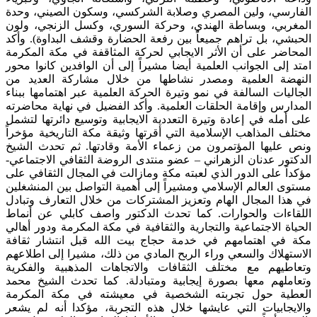
الفارسي، ولين المصري وصلابة الشركسي، وسكون الصيني، وحدة
المغربي، وبساطة الهندي، وحركة السوري، وكسل الزنجي، ولون
الحبشي، بل تراهم جميعاً بين رفعة الحضارة وقشف البداوة). وأكد
المحاضر على أن الأثر الايجابي لحركة المثاقفة في مكة المكرمة
امتد إلى الجوانب العلمية أيضا مشيراً إلى أن الوافدين كانوا محور
النهضة العلمية ومصدر نشاطها من خلال مشاركة العديد من
الجاليات السالفة في نمو وتيرة الحركة العلمية عبر اهتمامها ببناء
المدارس وإقامة الحلقات العلمية. وأكد الفضيل في نهاية محاضرته
على أمله في إعادة وتيرة التعددية الايجابية وتوسيع دائرتها لتشمل
مختلف المذاهب الإسلامية التي أقرتها وثيقة مكة التاريخية مؤخراً
ونص عليها المؤتمرون من زعماء الأمة وقادتها. ثم تحدث الشيخ
الدكتور عدنان الزهراني – عضو منتدى الروضة الثقافي الاجتماعي-
مؤكداً على الدور الذي لعبته مكة ومازالت في المجال الثقافي على
مستوى العالم الإسلامي ومشيراً إلى أهمية التواصل بين المنشغلين
في هذا المجال الهام وتعزيز المشتركات من خلال التعارف وتبادل
اللقاءات والحوارات. كما تحدث الدكتور واصف كابلي عن أنماط
الحياة الاجتماعية والتجارية والثقافية في مكة المكرمة ودور أهالي
مكة في اهتمامهم في خدمة حجاج بيت الله قبل انتشار ثقافة
الاستهلاك والسعي وراء الربح المادي من ذلك، مشيرا إلى اطلاعهم
وتعاطيهم مع مختلف الثقافات والاتجاهات المذهبية والفكرية
وتعاملهم معها بصورة إيجابية ومتبادلة. كما تحدث الشيخ محمد
العطية حول تجربته الشخصية في معيشته في مكة المكرمة
والايجابيات التي عايشها خلال هذه التجربة، مؤكدا أنه لم يشعر