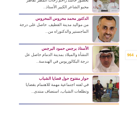
بحضور حاشد زاحم زخات المطر تقاطر
محبو الشاعر الكبير الأستاذ...
الدكتور محمد محروس المحروس
من مواليد مدينة القطيف. حاصل على درجة
الماجستير والدكتوراه من...
الأستاذ برجس حمود البرجس
النشأة والميلاد بمدينة الدمام حاصل عل
964
درجة البكالوريوس في الهندسة...
حوار مفتوح حول قضايا الشباب
في لفته اجتماعية مهمة للاهتمام بقضايا
وتطلعات الشباب، استضاف منتدى...