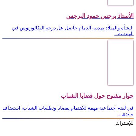
الأستاذ برجس حمود البرجس
النشأة والميلاد بمدينة الدمام حاصل عل درجة البكالوريوس في
الهندسة...
حوار مفتوح حول قضايا الشباب
في لفته اجتماعية مهمة للاهتمام بقضايا وتطلعات الشباب، استضاف
منتدى...
للإشتراك