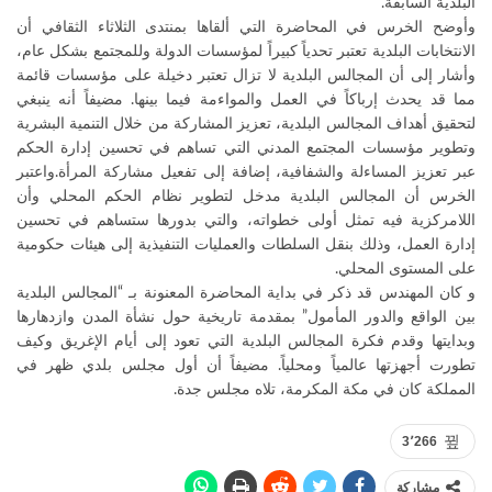
البلدية السابقة.
وأوضح الخرس في المحاضرة التي ألقاها بمنتدى الثلاثاء الثقافي أن
الانتخابات البلدية تعتبر تحدياً كبيراً لمؤسسات الدولة وللمجتمع بشكل عام،
وأشار إلى أن المجالس البلدية لا تزال تعتبر دخيلة على مؤسسات قائمة
مما قد يحدث إرباكاً في العمل والمواءمة فيما بينها. مضيفاً أنه ينبغي
لتحقيق أهداف المجالس البلدية، تعزيز المشاركة من خلال التنمية البشرية
وتطوير مؤسسات المجتمع المدني التي تساهم في تحسين إدارة الحكم
عبر تعزيز المساءلة والشفافية، إضافة إلى تفعيل مشاركة المرأة.واعتبر
الخرس أن المجالس البلدية مدخل لتطوير نظام الحكم المحلي وأن
اللامركزية فيه تمثل أولى خطواته، والتي بدورها ستساهم في تحسين
إدارة العمل، وذلك بنقل السلطات والعمليات التنفيذية إلى هيئات حكومية
على المستوى المحلي.
و كان المهندس قد ذكر في بداية المحاضرة المعنونة بـ “المجالس البلدية
بين الواقع والدور المأمول” بمقدمة تاريخية حول نشأة المدن وازدهارها
وبدايتها وقدم فكرة المجالس البلدية التي تعود إلى أيام الإغريق وكيف
تطورت أجهزتها عالمياً ومحلياً. مضيفاً أن أول مجلس بلدي ظهر في
المملكة كان في مكة المكرمة، تلاه مجلس جدة.
3٬266
مشاركة