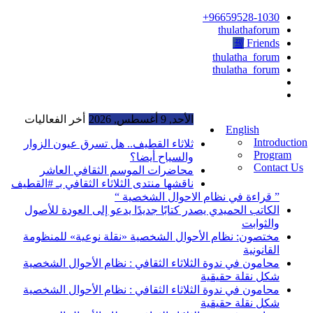
96659528-1030+
thulathaforum
Friends
thulatha_forum
thulatha_forum
الأحد, 9 أغسطس, 2026
أخر الفعاليات
English
Introduction
ثلاثاء القطيف.. هل تسرق عيون الزوار
Program
والسياح أيضا؟
Contact Us
محاضرات الموسم الثقافي العاشر
ناقشها منتدى الثلاثاء الثقافي بـ #القطيف
” قراءة في نظام الاحوال الشخصية “
الكاتب الحميدي يصدر كتابًا جديدًا يدعو إلى العودة للأصول
والثوابت
مختصون: نظام الأحوال الشخصية «نقلة نوعية» للمنظومة
القانونية
محامون في ندوة الثلاثاء الثقافي : نظام الأحوال الشخصية
شكل نقلة حقيقية
محامون في ندوة الثلاثاء الثقافي : نظام الأحوال الشخصية
شكل نقلة حقيقية