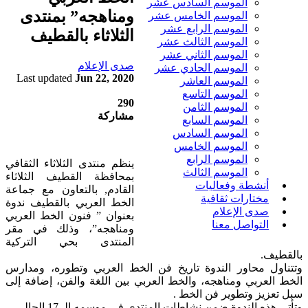
الموسم السادس عشر
ومناهجه” بمنتدى
الموسم الخامس عشر
الموسم الرابع عشر
الثلاثاء بالقطيف
الموسم الثالث عشر
الموسم الثاني عشر
صدى الإعلام
الموسم الحادي عشر
Last updated
Jun 22, 2020
الموسم العاشر
الموسم التاسع
290
الموسم الثامن
مشاركة
الموسم السابع
الموسم السادس
الموسم الخامس
الموسم الرابع
ينظم منتدى الثلاثاء الثقافي
الموسم الثالث
بمحافظة القطيف الثلاثاء
أنشطة وفعاليات
القادم, بالتعاون مع جماعة
مختارات ثقافية
الخط العربي بالقطيف ندوة
صدى الإعلام
بعنوان ” فنون الخط العربي
التواصل معنا
ومناهجه”، وذلك في مقر
المنتدى بحي التركية
بالقطيف.
وتتناول محاور الندوة تاريخ فن الخط العربي وتطوره، ومدارس
الخط العربي ومناهجه، والخط العربي بين اللغة والفن، إضافة إلى
سبل تعزيز وتطوير فن الخط .
وتأتي هذه الندوة ضمن نشاطات المنتدى في موسمه الـ 17 الحالي.