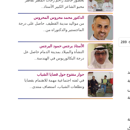
بحضور حاشد زاحم زخات المطر تقاطر
محبو الشاعر الكبير الأستاذ...
الدكتور محمد محروس المحروس
من مواليد مدينة القطيف. حاصل على درجة
الماجستير والدكتوراه من...
289
الأستاذ برجس حمود البرجس
النشأة والميلاد بمدينة الدمام حاصل عل
درجة البكالوريوس في الهندسة...
د
حوار مفتوح حول قضايا الشباب
ة
في لفته اجتماعية مهمة للاهتمام بقضايا
وتطلعات الشباب، استضاف منتدى...
ض
ة
ة
ق