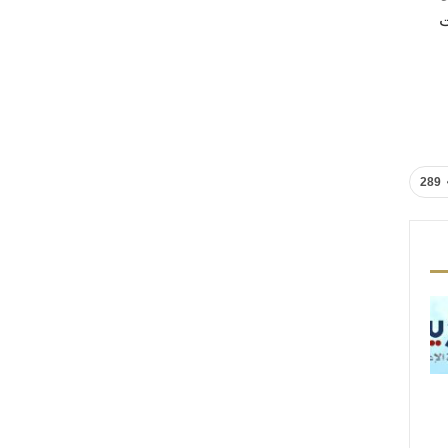
ت
289