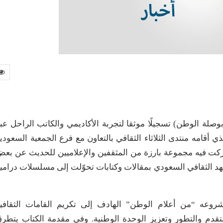
وصلة الوطن) تسجيلًا موثقا لتجربة الأكاديمي والكاتب الراحل عب
 أقامه منتدى الثلاثاء الثقافي بالتعاون مع فرع الجمعية السعودي
فنون في الدمام بتاريخ 11-4-2017م، وشاركت فيه مجموعة بارزة من المثقفين والإعلاميين للحديث عن بع
شهد الثقافي السعودي بمقالات وكتابات تحوّلت إلى مسلسلات درامي
وعه “من أعلام الوطن” الهادف إلى تكريم القامات الثقافي
التقدم والتطور وتعزيز الوحدة الوطنية. وفي مقدمة الكتاب يتطر