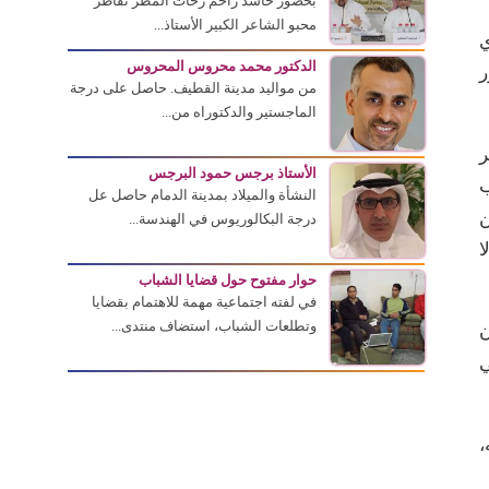
بحضور حاشد زاحم زخات المطر تقاطر
محبو الشاعر الكبير الأستاذ...
ي
الدكتور محمد محروس المحروس
ل 2015)، بحضور
من مواليد مدينة القطيف. حاصل على درجة
الماجستير والدكتوراه من...
ر
الأستاذ برجس حمود البرجس
ب
النشأة والميلاد بمدينة الدمام حاصل عل
ن
درجة البكالوريوس في الهندسة...
ا
حوار مفتوح حول قضايا الشباب
في لفته اجتماعية مهمة للاهتمام بقضايا
وتطلعات الشباب، استضاف منتدى...
ن
ي
،