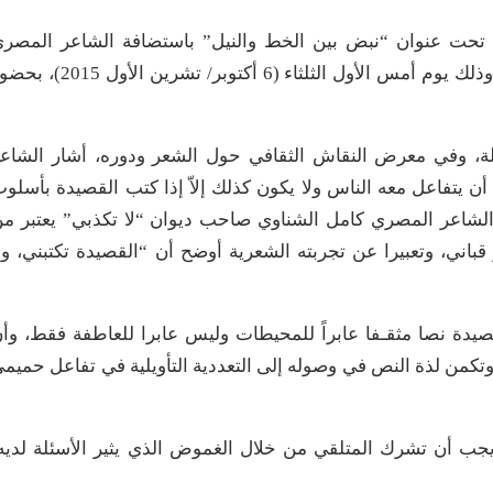
ة تحت عنوان “نبض بين الخط والنيل” باستضافة الشاعر المصر
مصطفى الكحلاوي, والشاعر السعودي علي الشيخ ، وذلك يوم أمس الأول الثلثاء (6 أكتوبر/ تشرين الأو
يلة، وفي معرض النقاش الثقافي حول الشعر ودوره، أشار الشاع
 يتفاعل معه الناس ولا يكون كذلك إلاّ إذا كتب القصيدة بأسلو
أن الشاعر المصري كامل الشناوي صاحب ديوان “لا تكذبي” يعتبر م
اني، وتعبيرا عن تجربته الشعرية أوضح أن “القصيدة تكتبني، ول
قصيدة نصا مثقـفا عابراً للمحيطات وليس عابرا للعاطفة فقط، وأ
وتكمن لذة النص في وصوله إلى التعددية التأويلية في تفاعل حميم
جب أن تشرك المتلقي من خلال الغموض الذي يثير الأسئلة لديه