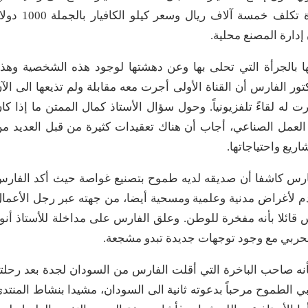
سنوات لتبدأ بانتاج 10% من وزنها والسمكة الواحدة تكلف خمسة آلاف ريال وسعر كيلو الكاف
ن إدارة المصنع محلية.
ا بالجرأة التي تحلى بها وعن دهشتها لوجود هذه الشخصية وهذ
ور الفارس أن القناة الأولى أجرت معه مقابلة ولم تذيعها الى الآ
 له لقاءً تلفزيونياً. وحول سؤال الأستاذ كمال الممتن ما إذا كا
 العمل الصناعي، أجاب أن هناك تعقيدات كثيرة من قبل العديد م
يع واحتياجاتها.
ارس كاشفا أن صديقه لديه طموح بتصنيع غواصة حيث أكد الفار
خدم لأغراض مدنية وعلمية ومسحية أيضا، من جهته عبر رجل الأعما
قائلا بأنه مفخرة للوطن. وعلق الفارس على مداخلة للأستاذ أنو
 الحربي مع وجود توجهات جديدة تبدو مشجعة.
نه صاحب الباخرة التي أقلت الفارس من السودان لجدة بعد رحلت
ي الطموح مرحباً بدعوته ثانية الى السودان، مشيدا بنشاط المنتد