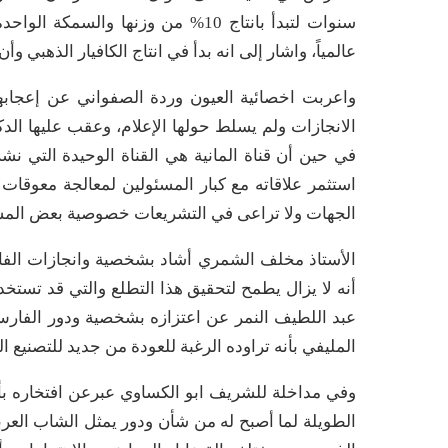
عالمياً، واشار إلى انه بدأ في انتاج الكافيار الذهبي وأ
واعربت اخصائية العيون وردة الصفواني عن إعجابه
الانجازات ولم يسلط حولها الإعلام، وعقب عليها الدكت
في حين أن قناة المانية هي القناة الوحيدة التي نشرت
استثمر علاقاته مع كبار المسئولين لمعالجة معوقات
الجهات ولا تراعى في التشريعات خصوصية بعض المشار
الأستاذ مخلف الشمري أشاد بشخصية وانجازات الف
أنه لا يزال يطمح لتحقيق هذا التطلع والتي قد تست
عبد اللطيف النمر عن اعتزازه بشخصية ودور الفارس 
المليفي بأنه تراوده الرغبة للعودة من جديد للتصنيع
وفي مداخلة للشريف ابو الكساوي عبرعن افتخاره بأ
الطويلة لما أصبح له من شأن ودور يمثل الشاب العرب