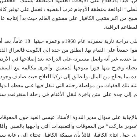
. فبدأ بالاطلاع على الأبحاث العلمية المتعلقة بسمك “الحفش
لبلطي” الواقعة بمنطقة الأوجام غرب القطيف فعمل على توفير كاف
بح من اكبر منتجي الكافيار على مستوى العالم حيث بدأ إنتاجه عا
كما تطرق الفارس لمغامرته في رحلة حول العالم على دراجة نارية بمفرده عام 1968م وعمره حينها 18 عام
ا جميعاً على القيام بها. انطلق من جدة الى الكويت فالعراق الذ
ا عنده، غير أنه واصل مسيرته على الدراجة بعد إصلاحها في الأرد
تلة وخرج منها فورا متوجها لدمشق. وأجرى مكالمة مع السفي
ده بما يحتاج من المال، وانطلق إلى تركيا للعلاج حيث صادف وجود
 تثنه تلك العقبات من مواصلة رحلته التي تنقل فيها على معظم الدو
ثم إلى جدة على متن باخرة لنقل الأغنام في رحلة استغرقت سن
الإجابة على سؤال مدير الندوة الأستاذ عيسى العيد حول المعوقا
سوبر ماركت” من المعوقات والتعقيدات التي واجهها بالصبر. وأفا
ل إنتاج الكافيار قائلاً بأن سمكة الكافيار تحتاج الى رعاية سب