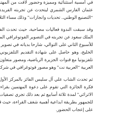
في أمسية استثنائية ومميزة وحضور لافت من المهتمي
عثمان الفارس الشمري ليتحدث عن تجربته الفريدة 
“التصنيع الوطني.. تحديات وانجازات” وذلك مساء الثلاثاء 30 ذو الحجة 1436هـ الموافق 13 اكتوبر 
وقد سبقت الندوة فعاليات مصاحبة، حيث تحدث الفنا
الملك سعود عن تجربته في التصوير الفوتوغرافي 
للأسبوع الثاني على التوالي، شارحا بدياته في تصوير
الخليج، وهو حاصل على شهادة التقديم التلفزيون
تلفزيونيا مع قنوات الجزيرة الرياضية، ومصور متعاون
العربية “العربية نت” وهو مصور فوتوغرافي في شركة 
ثم تحدث الشاب علي آل سليس الفائز بالمركز الأول 
فكرة الجائزة التي تقوم على دعوة المهتمين بقراء
الاثرائي” لمدة ثلاثة أسابيع ثم بعد ذلك تجري تصف
للجمهور بطريقة ابداعية أهمية شغف القراءة، حيث 
على إعجاب الحضور.