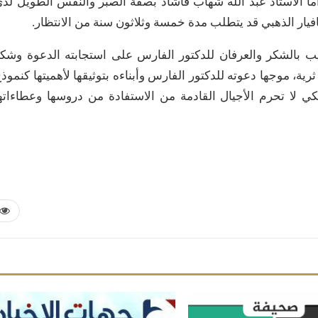
أما الأستاذ عبد الله شهاب فأشاد بصفة الصبر والنفس الطويل لد
فيار الذهبي قد يتطلب مدة خمسة وثلاثون سنة من الانتظار.
يب بالشكر والعرفان للدكتور الفارس على استجابته الدعوة وشك
رية، موجها دعوته للدكتور الفارس وأبناءه بتوثيقها لأهميتها كنموذ
ي لا تحرم الأجيال القادمة من الاستفادة من دروسها وعطاءاته