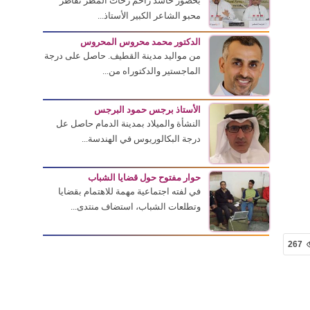
بحضور حاشد زاحم زخات المطر تقاطر
محبو الشاعر الكبير الأستاذ...
الدكتور محمد محروس المحروس
من مواليد مدينة القطيف. حاصل على درجة
الماجستير والدكتوراه من...
الأستاذ برجس حمود البرجس
النشأة والميلاد بمدينة الدمام حاصل عل
درجة البكالوريوس في الهندسة...
حوار مفتوح حول قضايا الشباب
في لفته اجتماعية مهمة للاهتمام بقضايا
وتطلعات الشباب، استضاف منتدى...
267