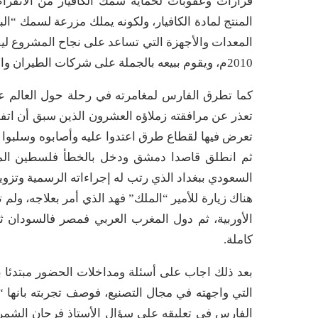
قرارات وعقوبات لحماية سمك الكافيار من الانقراض
المنتج لمادة الكافيار، ولكونه يملك مزرعة لسمك “ا
المعدات والأجهزة التي تساعد على نجاح المشروع ليص
2010م، ويقوم ببيعه بالجملة على شركات الطيران والمطاعم الراقية.
تعذر عن مرافقته زملاؤه العشرون الذين سبق أن اتفقو
تعرض فيها لقطاع طرق اعتدوا عليه وأصابوه وسلبوا م
ثم انطلق قاصدا دمشق ودخل بالخطأ فلسطين المح
السعودي ببغداد الذي رتب له إجراءاته الرسمية وتزوي
هناك زيارة للأمير “الملك” فهد الذي أمر بعلاجه، ولم
الأوربية، ثم دول المغرب العربي فمصر فالسودان 
كاملة.
بعد ذلك اجاب على أسئلة ومداخلات الحضور مبتدئا ب
التي واجهته في مجال التصنيع، فوصف تجربته بانها “
الفارس في تعليقه على سؤال الأستاذ فرحان الشمري حو