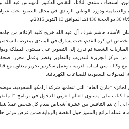
ن، استضاف منتدى الثلاثاء الثقافي الدكتور المهندس عبد الله ب
والعصامية ودوره الوطني الريادي في مجال التصنيع تحت عنوا
2015م.
ن الأستاذ هاشم شرف آل عبد الله خريج كلية الإعلام من جامع
المتخصص في كرة القدم، حيث يشارك في المنتدى بمعرضه الشخص
 المباريات الشعبية ثم تدرج إلى التصوير على مستوى المملكة ودو
ي من مركز الجزيرة للتدريب والتطوير بقطر وعمل محررا صحفي
 مع وكالة سي ان ان العربية ، وعمل سكرتير تحرير متعاون مع قنا
المحولات السعودية للصناعات الكهربائية.
لجائزة “قارئ العام” التي تنظمها شركة ارامكو السعودية، موضح
ة الكتاب على مستوى العالم العربي للدخول في برنامج “الملتق
يات الى أن يتم التنافس بين عشرة أشخاص يقدم كل شخص عملا ينق
قدم عمله الرائع والمميز حول القصة والرواية ضمن عرض مرئي حا