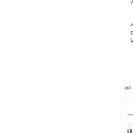
ى
ر
ج
ا
267