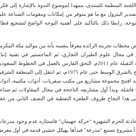
اللجنة المنظمة للمنتدى، ممهدا لموضوع الندوة بالإشارة إلى فكر
لتصدير البترول مع ما هو متوفر من إمكانات ومقومات الصناعة عل
وحة، رابطا ذلك بالتأكيد على أهمية التوجه الواضح لتشجيع قطا
 محطات تجربته الرائدة معرفاً بنفسه بأنه من مواليد مكة المكرم
م 1369هـ وحصل على البكالوريوس عام 1978م في مجال علوم الطيران التجاري، ثم الماجستير في تقنية إنتا
الناقلات عام 1982م، ثم الدكتوراه في تقنية المعدات الثقيلة عام 2011م. التحق الفارس بالعمل في الخطوط السعود
1969م وتدرج فيها حتى أصبح مدير إدارة إقليم الخليج بالشرق الوسط حتى عام 1975م، ثم انتقل إلى المنطقة الش
 انه افتتح مجموعة مشاريع من مكتب سفريات، أدوات مكتبية، أدوا
 فاشلة. وبدأ أول مشاريعه الناجحة في مجال المقاولات ثم صناع
لى هذا النجاح ظروف الطفرة النفطية في النصف الثاني من عق
 وقعت حادثة الحرم الشهيرة “حركة جهيمان” فاستثاره عدم وجود مدرعا
 يبدأ مشروع تصنيع “مدرعة” فبدأها بهيكل خشبي قدمه في أول معر