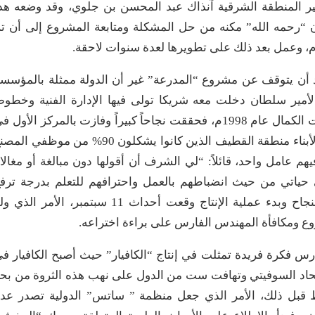
 القصيبي عام 1982م افتتحه أمير المنطقة الشرقية آنذاك عبد المحسن بن جلوي، وقد وضعه هذ
ن “رحمه الله” مكنه من حل المشكلة ومتابعة المشروع إلى أن ت
ت كاد أن يتوقف عن مشروع “المدرعة” غير أن الدولة ممثلة بالمؤسس
الأمير سلطان دخلت معه شريكا تولى فيها الإدارة الفنية وخطو
الإنتاج، وتم العمل على عدة أنواع من المدرعات بلغت الكمال عام 1998م، فحققت نجاحاً كبيراً وفازت بالمركز الأول 
عدة معارض دولية. وعبر الدكتور الفارس عن امتنانه لأبناء منطقة القطيف الذين كانوا يشكلون 90% من موظفي 
 فيهم عامل واحد، قائلاً: “لي الشرف أن أقولها دون مبالغة أو مغالا
حياتي من حيث انضباطهم بالعمل واحترافهم للتعلم بدرجة ترف
الرأس”. ثم أشار إلى أنه مع انتهاء عملية التصنيع بنجاح وبدء عملية الإنتاج وقعت أحداث 11 سبتمبر، الأمر الذ
وع ومكافأة المهندس الفارس على براءة اختراعه.
ارس فكرة فريدة تمثلت في إنتاج “الكافيار” حيث أصبح الكافيار ف
اتحاد السوفيتي وتهافت ست من الدول على نهب هذه الثروة من بح
 قبل ذلك، الأمر الذي جعل منظمة ” ساتس” الدولية تصدر عد