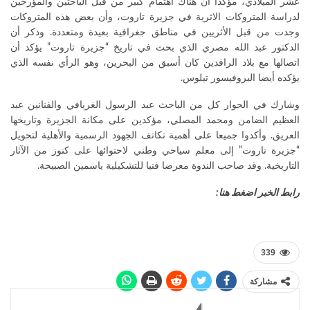
عشر الميلادي، مؤكدا أن هناك اهتمام كبير من قبل الباحثين والمؤرخين
لدراسة المتروكات الاثرية في جزيرة تاروت، وأن بعض هذه المتروكات
وجدت من قبل الأثريين في مناطق جغرافية بعيدة ومتعددة. وذكر أن
الدكتور عبد الله مصري الذي بحث في تاريخ “جزيرة تاروت” يؤكد أن
اتصالها مع بلاد الرافدين كان أسبق من البحرين، وهو الرأي نفسه الذي
يؤكده أيضا البروفيسور تيلوس.
وشارك في الحوار كل من الباحث عبد الرسول الغريافي والفنانين عبد
العظيم الضامن ومحمد المصلي، مؤكدين على مكانة الجزيرة وتاريخها
العريق. وأكدوا جميعا على أهمية تكاتف الجهود الرسمية والأهلية لتحويل
“جزيرة تاروت” إلى معلم سياحي وطني لاحتوائها على كنوز من الآثار
التاريخية. وقد صاحب الندوة معرضا فنيا للتشكيلية ياسمين الصبيحة.
رابط الخبر اضغط هنا:
339
مشاركة