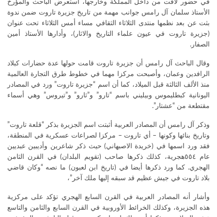
في حضور لافت من داخل المملكة وخارجها، استعرض الباحث والمؤرخ
الأستاذ سلمان آل رامس جوانب مهمة من تاريخ جزيرة تاروت ضمن ندوة
بثت عن بعد نظمها منتدى الثلاثاء الثقافي مساء أمس الثلاثاء تحت عنوان
(جزيرة تاروت في عيون علماء التاريخ والاثار)، وأدارها الأستاذ أمين
الصفار.
وقال الباحث آل رامس أن جزيرة تاروت قامت حولها عدة حضارات كبلاد
الرافدين وعمان، وأصبحت مركزا مهما في خطوط طرق التجارة العالمية
منذ الألف الثالثة قبل الميلاد، كما أن اسم “جزيرة تاروت” ورد في المصادر
اليونانية كبطليموس وبيليني باسم “تارو” و”ثارو” و”تيروس” وهي أسماء
مقتطعة من “عشتار”.
وذكر آل رامس أن المصادر العربية أثبتت اسم الجزيرة بذكر “قلعة تاروت”
وتاريخ بنائها وكونها – أي تاروت – مركزا لصراعات عسكرية في المنطقة،
فقد ورد اسمها في (خريدة الاصبهاني) حيث ذكر شاعرين وأديبين عبديين
عام ٥٥٤هجرية، كذلك ذكرها صاحب (تقويم البلدان) في القرن الثامن
الهجري. كما ورد ذكرها أيضا في (تاريخ ابن لعبون) ما نصه “وكان قاضي
بلاد تاروت في جيش عظيم قد سبقه إليها ملك آخر”،
وأشار أنه المصادر العربية في القرن السابع الهجري تؤكد على مركزية
هذه الجزيرة، وكذلك الخرائط الأوروبية في القرن السابع والثامن والتاسع