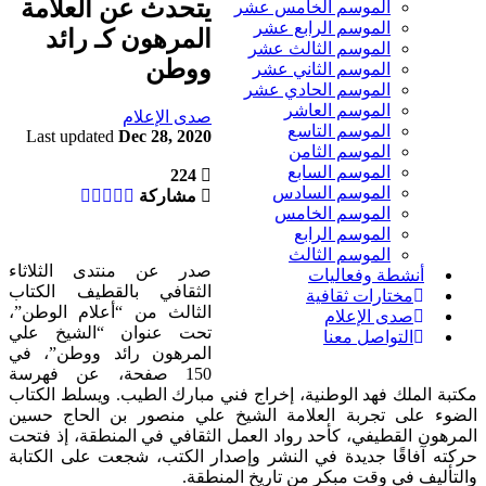
يتحدث عن العلامة
الموسم الخامس عشر
الموسم الرابع عشر
المرهون كـ رائد
الموسم الثالث عشر
ووطن
الموسم الثاني عشر
الموسم الحادي عشر
الموسم العاشر
صدى الإعلام
الموسم التاسع
Last updated
Dec 28, 2020
الموسم الثامن
الموسم السابع
224
الموسم السادس
مشاركة
الموسم الخامس
الموسم الرابع
الموسم الثالث
صدر عن منتدى الثلاثاء
أنشطة وفعاليات
الثقافي بالقطيف الكتاب
مختارات ثقافية
الثالث من “أعلام الوطن”،
صدى الإعلام
تحت عنوان “الشيخ علي
التواصل معنا
المرهون رائد ووطن”، في
150 صفحة، عن فهرسة
مكتبة الملك فهد الوطنية، إخراج فني مبارك الطيب. ويسلط الكتاب
الضوء على تجربة العلامة الشيخ علي منصور بن الحاج حسين
المرهون القطيفي، كأحد رواد العمل الثقافي في المنطقة، إذ فتحت
حركته آفاقًا جديدة في النشر وإصدار الكتب، شجعت على الكتابة
والتأليف في وقت مبكر من تاريخ المنطقة.