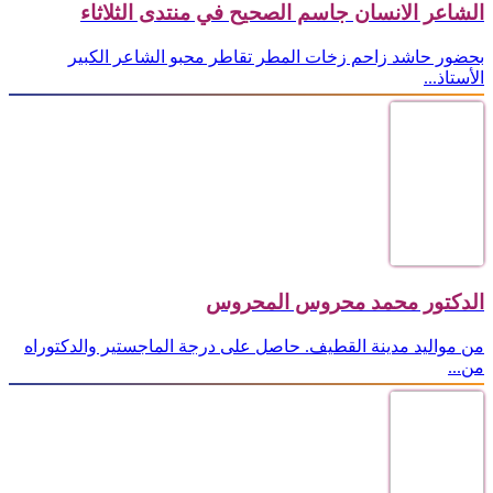
الشاعر الانسان جاسم الصحيح في منتدى الثلاثاء
بحضور حاشد زاحم زخات المطر تقاطر محبو الشاعر الكبير
الأستاذ...
الدكتور محمد محروس المحروس
من مواليد مدينة القطيف. حاصل على درجة الماجستير والدكتوراه
من...