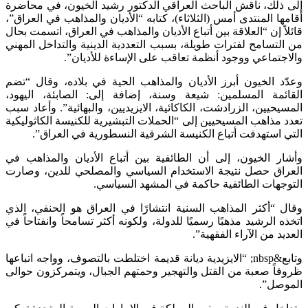
إلى ذلك، ناقش الباحث العراقي الدكتور رشيد الخيون، في محاضرة
أقامها المنتدى أمس (الثلاثاء)، كتابه “الأديان والمذاهب في العراق”،
قائلاً إن “العلاقة بين أتباع الأديان والمذاهب في العراق، اتسمت بحال
من التسامح لفترات طويلة، بسبب التعددية الدينية والتداخل المهني
والاجتماعي ووجود أنظمة تعاقب على الإساءة للأديان”.
وعدّد الخيون أبرز الأديان والمذاهب الحية في بلاده، وقال “تضم
القائمة المسلمين: شيعة وسنة، إضافة إلى: الصابئة، اليهود،
المسيحيين، الزرادشت، الكاكائية، الايزيديين، والبهائية”. وأعاد سبب
تعدد مذاهب المسيحيين إلى “الحملات التبشيرية للكنيسة الكاثوليكية
التي استهدفت أتباع الكنيسة الشرقية النسطورية في العراق”.
وأشار الخيون، إلى أن الطائفية بين أتباع الأديان والمذاهب في
العراق حصل نتيجة الاستخدام السياسي والمصلحي للدين، وصارت
التوجهات الطائفية حاكمة في المشهد السياسي.
وقال “أكثر المذاهب السنية انتشارًا في العراق هو الحنفي، الذي
اتخذه الرشيد مذهبًا رسميًا للدولة، ولكونه أكثر تسامحاً وانفتاحاً في
العديد من الآراء الفقهية”.
وتابع&nbsp; “الايزيدية ديانة قديمة اختلطت بالتصوف، وواجه اتباعها
ظروفاً صعبة من القتل والتهجير وحمتهم الجبال، ويتمركزون حوالى
الموصل”.