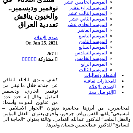
الموسم الخامس عشر
نوفمبر وديسمبر..
الموسم الرابع عشر
الموسم الثالث عشر
والخيون يناقش
الموسم الثاني عشر
تعددية العراق
الموسم الحادي عشر
الموسم العاشر
الموسم التاسع
صدى الإعلام
الموسم الثامن
On
Jan 25, 2021
الموسم السابع
الموسم السادس
267
الموسم الخامس
مشاركة
الموسم الرابع
الموسم الثالث
أنشطة وفعاليات
كشف منتدى الثلاثاء الثقافي
مختارات ثقافية
عن أجندته خلال ما تبقى من
صدى الإعلام
نوفمبر الجاري، وديسمبر
التواصل معنا
المقبل. وقال إنه حدد عدداً
من عناوين الندوات وأسماء
المحاضرين، من أبرزها محاضرة بعنوان “الحوار الاسلامي –
المسيحي” يلقيها القس رياض جرجور، وأخرى بعنوان “العقل المؤمن
والعقل الملحد” للدكتور عبدالله الغذامي، وثالثة بعنوان “الحاجة الى
التسامح” للدكتور عبدالحسين شعبان وغيرها.