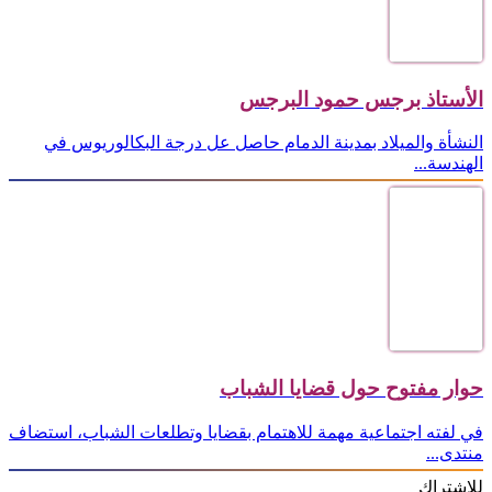
الأستاذ برجس حمود البرجس
النشأة والميلاد بمدينة الدمام حاصل عل درجة البكالوريوس في
الهندسة...
حوار مفتوح حول قضايا الشباب
في لفته اجتماعية مهمة للاهتمام بقضايا وتطلعات الشباب، استضاف
منتدى...
للإشتراك