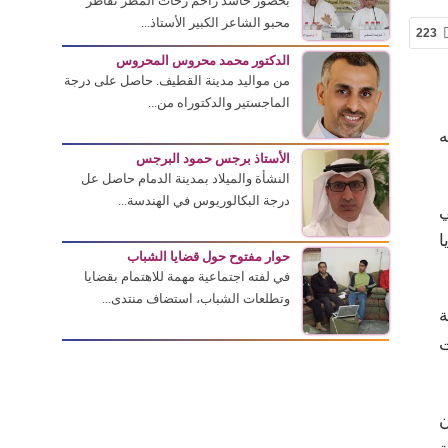
بحضور حاشد زاحم زخات المطر تقاطر
محبو الشاعر الكبير الأستاذ...
223
الدكتور محمد محروس المحروس
من مواليد مدينة القطيف. حاصل على درجة
الماجستير والدكتوراه من...
ه
الأستاذ برجس حمود البرجس
النشأة والميلاد بمدينة الدمام حاصل عل
درجة البكالوريوس في الهندسة...
ي
ا
حوار مفتوح حول قضايا الشباب
في لفته اجتماعية مهمة للاهتمام بقضايا
وتطلعات الشباب، استضاف منتدى...
ة
ت
ن