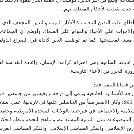
احة أوسع من حيّز الدين، موضحا أن الفقه انحاز للقوة الإجتماعي
 حيث ضُيقت الأحكام المتعلقة بهم.
لق عليه التدين المعلب كالأفكار الميتة، والتدين المجفف الذي ل
لأموات على الأحياء والعوام على العلماء. وأوضح أن الجماعا
عينة لمصلحتها، كما تم توظيف الدين كأداة في الصراع الدول
 غاياته السامية وهي احترام كرامة الإنسان، وإعادة القداسة له
 التحرر من الأعباء التاريخية.
 قضايا التنمية فقد
راه عام 1995، وحصل على درجة الأستاذية الجامعية ورقي إلى درجة بروفيسور من جامعتين ف
عام 2005، كما حصل على جائزة الدولة في مصر عام 1996 وكان الأصغر سناً بين الحاصلين عليها في تاريخها، عمل أستاذ
امية والاجتماعية في فيرجينيا بالولايات المتحدة الأمريكية، وجامع
من الموضوعات مثل: التنمية المستدامة، ومناهج البحث، ونظم الحكم
اريخ الإسلامي، والفكر السياسي الإسلامي، والفكر السياسي العرب