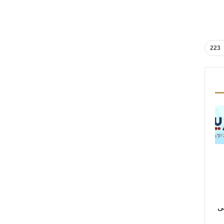
223
لى