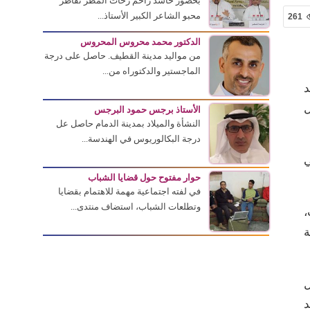
بحضور حاشد زاحم زخات المطر تقاطر
محبو الشاعر الكبير الأستاذ...
261
الدكتور محمد محروس المحروس
من مواليد مدينة القطيف. حاصل على درجة
الماجستير والدكتوراه من...
د
ل
الأستاذ برجس حمود البرجس
النشأة والميلاد بمدينة الدمام حاصل عل
درجة البكالوريوس في الهندسة...
ي
حوار مفتوح حول قضايا الشباب
في لفته اجتماعية مهمة للاهتمام بقضايا
وتطلعات الشباب، استضاف منتدى...
،
ة
ل
د