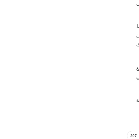
 19 منذ أبريل
ط
ن
هناك
نع
ي
ة
207