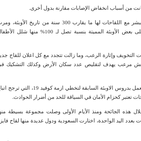
 كانت من أسباب انخفاض الإصابات مقارنة بدول أخرى.
وتحدث حول اللقاحات المناعية، موضحا أن رحلة البشر مع اللقاحات لها ما يقارب 300 سنة من تاريخ الأوبئة، 
بتجارب عديدة نجحت في حماية الناس والقضاء على بعض الأوبئة المميتة بنسبة تصل لـ 100% منها شلل ال
ت التخويف وإثارة الرعب، وما زالت تتجدد مع كل اعلان للقاح جدي
ت كوحش مرعب يهدف لتقليص عدد سكان الأرض وكذلك التشكيك ف
وشدد على ضرورة التعلم من تجارب الماضين، وأن نعمل بدروس الاوبئة السابقة لتخطي ازمة كوفيد 19، التي تر
احات تعتبر كحزام الأمان في السياقة للحد من أضرار الحوادث.
مل عليها خلال هذه الجائحة ومنذ الأيام الأولى وصلت مجموعة بسيطة منه
ات بعدد اليد الواحدة، اختارت السعودية ودول عديدة منها لقاح فايز