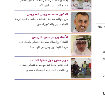
بحضور حاشد زاحم زخات المطر تقاطر
محبو الشاعر الكبير الأستاذ...
الدكتور محمد محروس المحروس
من مواليد مدينة القطيف. حاصل على درجة
الماجستير والدكتوراه من...
207
الأستاذ برجس حمود البرجس
النشأة والميلاد بمدينة الدمام حاصل عل
درجة البكالوريوس في الهندسة...
ت
ة
حوار مفتوح حول قضايا الشباب
في لفته اجتماعية مهمة للاهتمام بقضايا
وتطلعات الشباب، استضاف منتدى...
تجدات
صابة وما