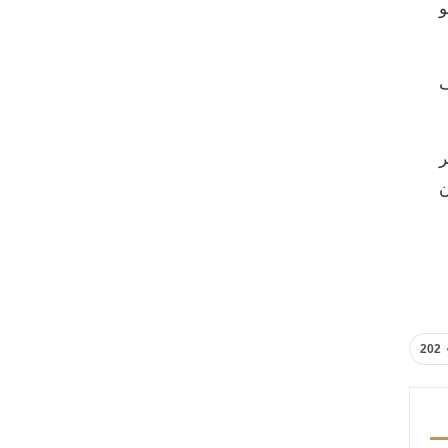
و
ف
ر
ن
202