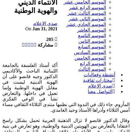
الانتماء الديني
الموسم الخامس عشر
الموسم الرابع عشر
والهوية الوطنية
الموسم الثالث عشر
الموسم الثاني عشر
صدى الإعلام
الموسم الحادي عشر
On
Jan 31, 2021
الموسم العاشر
الموسم التاسع
205
الموسم الثامن
مشاركة
الموسم السابع
الموسم السادس
الموسم الخامس
الموسم الرابع
أكد أستاذ الفلسفة بالجامعة
الموسم الثالث
اللبنانية الباحث والأكاديمي
أنشطة وفعاليات
الدكتور وجيه قانصو على أن
مختارات ثقافية
الهوية الدينية ليست في
صدى الإعلام
مقابل الهوية الوطنية وإنما
التواصل معنا
تعمل في داخلها، والتعارض
نشأ في الوعي الفكري
المأزوم. جاء ذلك في الندوة التي نظمها منتدى الثلاثاء الثقافي مساء
أمس الثلاثاء وأدراها الأستاذ وحيد الغامدي.
وقال الدكتور قانصو لا تزال الذهنية العربية تحمل بشكل راسخ
اعتقادا بالتعارض بين الهويتين الدينية والوطنية، وهو تعارض في بنية
التفكير وليس في الأداء وله علاقة بالسياق التاريخي للمنطقة،