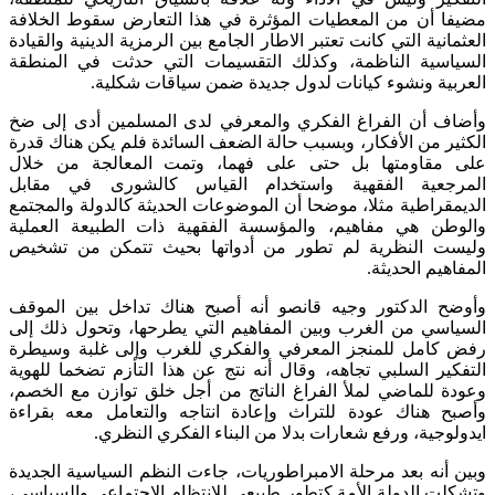
مضيفا أن من المعطيات المؤثرة في هذا التعارض سقوط الخلافة
العثمانية التي كانت تعتبر الاطار الجامع بين الرمزية الدينية والقيادة
السياسية الناظمة، وكذلك التقسيمات التي حدثت في المنطقة
العربية ونشوء كيانات لدول جديدة ضمن سياقات شكلية.
وأضاف أن الفراغ الفكري والمعرفي لدى المسلمين أدى إلى ضخ
الكثير من الأفكار، وبسبب حالة الضعف السائدة فلم يكن هناك قدرة
على مقاومتها بل حتى على فهما، وتمت المعالجة من خلال
المرجعية الفقهية واستخدام القياس كالشورى في مقابل
الديمقراطية مثلا، موضحا أن الموضوعات الحديثة كالدولة والمجتمع
والوطن هي مفاهيم، والمؤسسة الفقهية ذات الطبيعة العملية
وليست النظرية لم تطور من أدواتها بحيث تتمكن من تشخيص
المفاهيم الحديثة.
وأوضح الدكتور وجيه قانصو أنه أصبح هناك تداخل بين الموقف
السياسي من الغرب وبين المفاهيم التي يطرحها، وتحول ذلك إلى
رفض كامل للمنجز المعرفي والفكري للغرب وإلى غلبة وسيطرة
التفكير السلبي تجاهه، وقال أنه نتج عن هذا التأزم تضخما للهوية
وعودة للماضي لملأ الفراغ الناتج من أجل خلق توازن مع الخصم،
وأصبح هناك عودة للتراث وإعادة انتاجه والتعامل معه بقراءة
ايدولوجية، ورفع شعارات بدلا من البناء الفكري النظري.
وبين أنه بعد مرحلة الامبراطوريات، جاءت النظم السياسية الجديدة
وتشكلت الدولة الأمة كتطور طبيعي للانتظام الاجتماعي والسياسي،