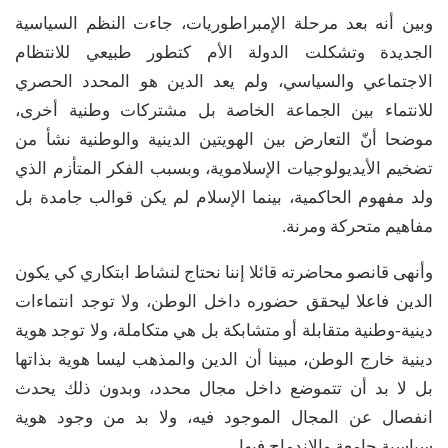
وبين أنه بعد مرحلة الإمبراطوريات، جاءت النظم السياسية
الجديدة وتشكلت الدولة الأم كتطور طبيعي للانتظام
الاجتماعي والسياسي، ولم يعد الدين هو المحدد الحصري
للانتماء بين الجماعة الخاصة بل مشتركات وطنية أخرى،
موضحا أنّ التعارض بين الهويتين الدينية والوطنية نشأ من
تضخيم الأيديولوجيات الإسلاموية، وبسبب الفكر المتأزم الذي
ولد مفهوم الحاكمية، بينما الإسلام لم يكن قوالب جامدة بل
مفاهيم متحركة ومرنة.
وأنهى قانصو محاضرته قائلا إننا نحتاج لنشاط ابتكاري كي يكون
الدين فاعلا ليحقق حضوره داخل الوطن، ولا توجد انتماءات
دينية-وطنية متقابلة أو متشابكة بل هي متكاملة، ولا توجد هوية
دينية خارج الوطن، مبينا أن الدين والمذهب ليسا هوية بذاتها
بل لا بد أن تتموضع داخل مجال محدد، وبدون ذلك يحدث
انفصال عن المجال الموجود فيه، ولا بد من وجود هوية
سياسية جامعة والاندماج فيها.