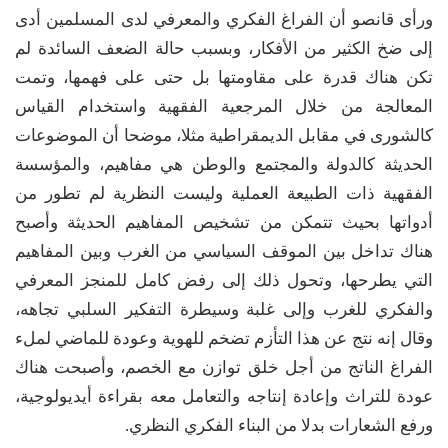
ورأى قانصو أن الفراغ الفكري والمعرفي لدى المسلمين أدى
إلى ضخ الكثير من الأفكار، وبسبب حالة الضعف السائدة لم
تكن هناك قدرة على مقاومتها بل حتى على فهمها، وتمت
المعالجة من خلال المرجعية الفقهية واستخدام القياس
كالشورى في مقابل الديمقراطية مثلا، موضحا أن الموضوعات
الحديثة كالدولة والمجتمع والوطن هي مفاهيم، والمؤسسة
الفقهية ذات الطبيعة العملية وليست النظرية لم تطور من
أدواتها بحيث تتمكن من تشخيص المفاهيم الحديثة وأصبح
هناك تداخل بين الموقف السياسي من الغرب وبين المفاهيم
التي يطرحها، وتحول ذلك إلى رفض كامل للمنجز المعرفي
والفكري للغرب وإلى غلبة وسيطرة التفكير السلبي تجاهه،
وقال إنه نتج عن هذا التأزم تضخم للهوية وعودة للماضي لملء
الفراغ الناتج من أجل خلق توازن مع الخصم، وأصبحت هناك
عودة للتراث وإعادة إنتاجه والتعامل معه بقراءة أيديولوجية،
ورفع الشعارات بدلا من البناء الفكري النظري.