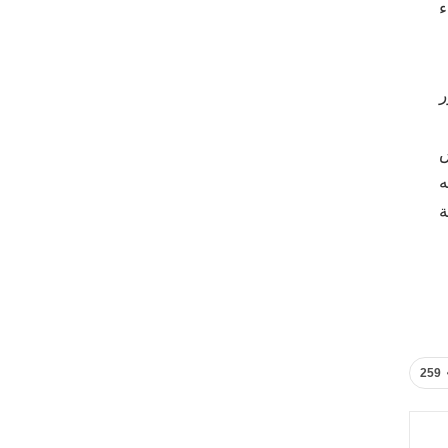
ء
ر
س
ه
ة
259